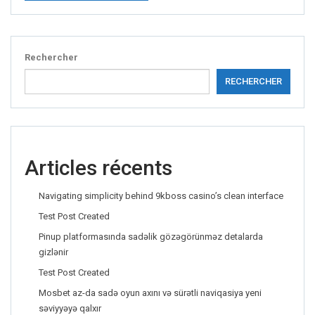
Rechercher
RECHERCHER
Articles récents
Navigating simplicity behind 9kboss casino’s clean interface
Test Post Created
Pinup platformasında sadəlik gözəgörünməz detalarda
gizlənir
Test Post Created
Mosbet az-da sadə oyun axını və sürətli naviqasiya yeni
səviyyəyə qalxır