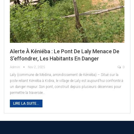
Alerte À Kéniéba : Le Pont De Laly Menace De
S’effondrer, Les Habitants En Danger
Admin
Nov 2, 2025
0
Laly (commune de Médina, arrondissement de Kéniéba) – Situé sur la
piste reliant Kéniéba à Kidira, le village de Laly est aujourd’hui confronté à
un danger majeur. Son pont, construit depuis plusieurs décennies pour
permettre la traversée…
LIRE LA SUITE...