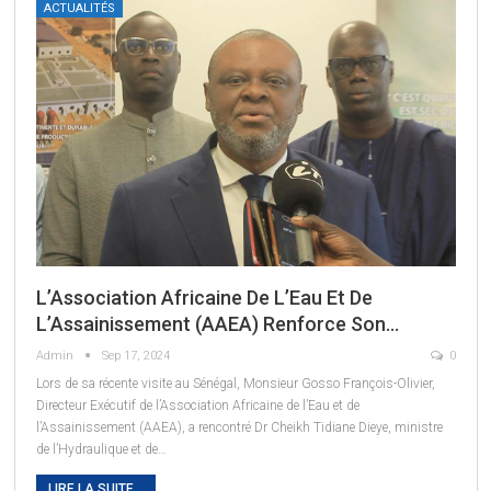
ACTUALITÉS
L’Association Africaine De L’Eau Et De
L’Assainissement (AAEA) Renforce Son…
Admin
Sep 17, 2024
0
Lors de sa récente visite au Sénégal, Monsieur Gosso François-Olivier,
Directeur Exécutif de l’Association Africaine de l’Eau et de
l’Assainissement (AAEA), a rencontré Dr Cheikh Tidiane Dieye, ministre
de l’Hydraulique et de
…
LIRE LA SUITE...