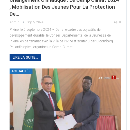
, Mobilisation Des Jeunes Pour La Protection
De…
Admin
Sep 6, 2024
0
Pikine, le 5 septembre 2024 – Dans le cadre des objectifs de
développement durable, le Conseil Départemental de la Jeunesse de
Pikine, en partenariat avec la ville de Pikine et soutenu par Bloomberg
Philanthropies, organise un Camp Climat
…
LIRE LA SUITE...
ACTUALITÉS