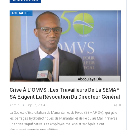
ACTUALITÉS
Crise À L’OMVS : Les Travailleurs De La SEMAF
SA Exigent La Révocation Du Directeur Général
Admin
Sep 16, 2024
0
La Société d’Exploitation de Manantali et de Félou (SEMAF SA), qui gère
les barrages hydroélectriques de Manantali et de Félou au Mali, traverse
une crise significative. Les employés maliens et sénégalais ont
récemment soumis une pétition
…