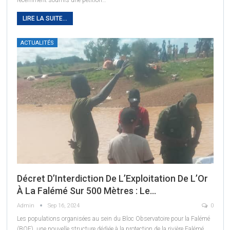
LIRE LA SUITE...
ACTUALITÉS
Décret D’Interdiction De L’Exploitation De L’Or
À La Falémé Sur 500 Mètres : Le…
Admin
Sep 16, 2024
0
Les populations organisées au sein du Bloc Observatoire pour la Falémé
(BOF), une nouvelle structure dédiée à la protection de la rivière Falémé,