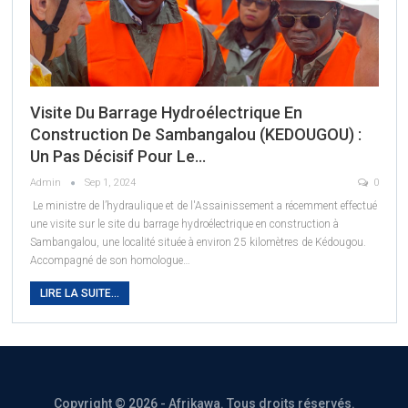
Visite Du Barrage Hydroélectrique En
Construction De Sambangalou (KEDOUGOU) :
Un Pas Décisif Pour Le…
Admin
Sep 1, 2024
0
Le ministre de l’hydraulique et de l'Assainissement a récemment effectué
une visite sur le site du barrage hydroélectrique en construction à
Sambangalou, une localité située à environ 25 kilomètres de Kédougou.
Accompagné de son homologue
…
LIRE LA SUITE...
Copyright © 2026 - Afrikawa. Tous droits réservés.