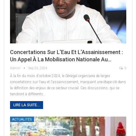
Concertations Sur L’Eau Et L’Assainissement :
Un Appel À La Mobilisation Nationale Au…
Admin
Sep 25, 2024
0
À la fin du mois d'octobre 2024, le Sénégal organisera de larges
concertations sur l'eau et l'assainissement, marquant une étape clé dans
la définition des enjeux de ce secteur crucial. Ces discussions, qui se
tiendront à différents
…
LIRE LA SUITE...
ACTUALITÉS