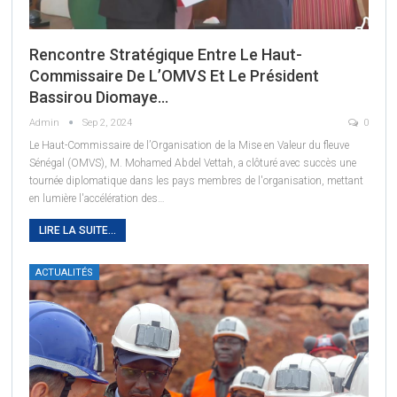
Rencontre Stratégique Entre Le Haut-
Commissaire De L’OMVS Et Le Président
Bassirou Diomaye…
Admin
Sep 2, 2024
0
Le Haut-Commissaire de l’Organisation de la Mise en Valeur du fleuve
Sénégal (OMVS), M. Mohamed Abdel Vettah, a clôturé avec succès une
tournée diplomatique dans les pays membres de l'organisation, mettant
en lumière l'accélération des
…
LIRE LA SUITE...
ACTUALITÉS