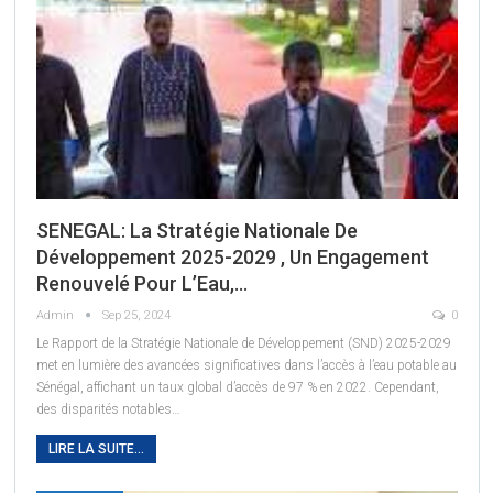
SENEGAL: La Stratégie Nationale De
Développement 2025-2029 , Un Engagement
Renouvelé Pour L’Eau,…
Admin
Sep 25, 2024
0
Le Rapport de la Stratégie Nationale de Développement (SND) 2025-2029
met en lumière des avancées significatives dans l’accès à l’eau potable au
Sénégal, affichant un taux global d’accès de 97 % en 2022. Cependant,
des disparités notables
…
LIRE LA SUITE...