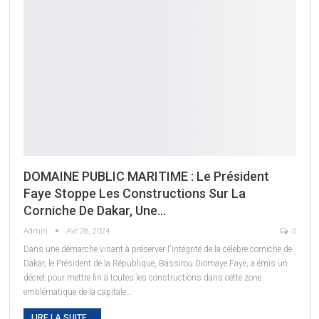
DOMAINE PUBLIC MARITIME : Le Président
Faye Stoppe Les Constructions Sur La
Corniche De Dakar, Une…
Admin
Avr 28, 2024
0
Dans une démarche visant à préserver l'intégrité de la célèbre corniche de
Dakar, le Président de la République, Bassirou Diomaye Faye, a émis un
décret pour mettre fin à toutes les constructions dans cette zone
emblématique de la capitale
…
LIRE LA SUITE...