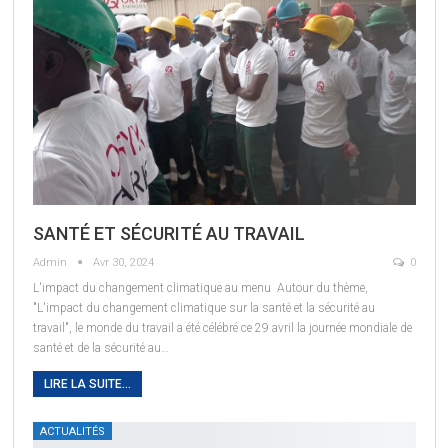
SANTÉ ET SÉCURITÉ AU TRAVAIL
Admin
Avr 30, 2024
0
L'impact du changement climatique au menu
Autour du thème,
"L'impact du changement climatique sur la santé et la sécurité au
travail", le monde du travail a été célébré ce 29 avril la journée mondiale de
santé et de la sécurité au
…
LIRE LA SUITE...
ACTUALITÉS