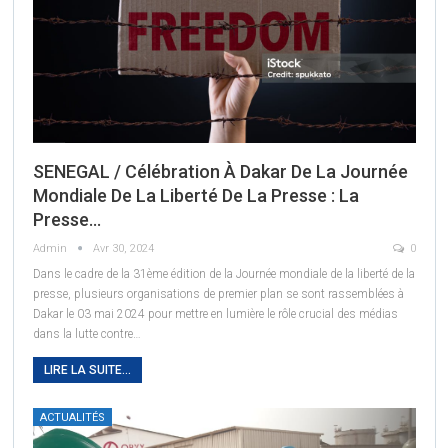
SENEGAL / Célébration À Dakar De La Journée
Mondiale De La Liberté De La Presse : La
Presse…
Admin
Avr 30, 2024
0
Dans le cadre de la 31ème édition de la Journée mondiale de la liberté de la
presse, plusieurs organisations de premier plan se sont rassemblées à
Dakar le 03 mai 2024 pour mettre en lumière le rôle crucial des médias
dans la lutte contre
…
LIRE LA SUITE...
ACTUALITÉS