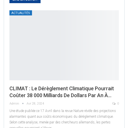
ACTUALITÉS
CLIMAT : Le Dérèglement Climatique Pourrait
Coûter 38 000 Milliards De Dollars Par An À…
Admin
Avr 28, 2024
0
Une étude publiée ce 17 Avril dans la revue Nature révèle des projections
alarmantes quant aux coûts économiques du dérèglement climatique.
Selon cette analyse, menée par des chercheurs allemands, les pertes
annuelles pourraient s'élever
…