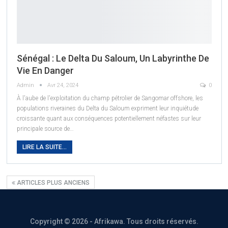
Sénégal : Le Delta Du Saloum, Un Labyrinthe De
Vie En Danger
Admin
Avr 24, 2024
0
À l'aube de l'exploitation du champ pétrolier de Sangomar offshore, les
populations riveraines du Delta du Saloum expriment leur inquiétude
croissante quant aux conséquences potentiellement néfastes sur leur
principale source de
…
LIRE LA SUITE...
ARTICLES PLUS ANCIENS
Copyright © 2026 - Afrikawa. Tous droits réservés.