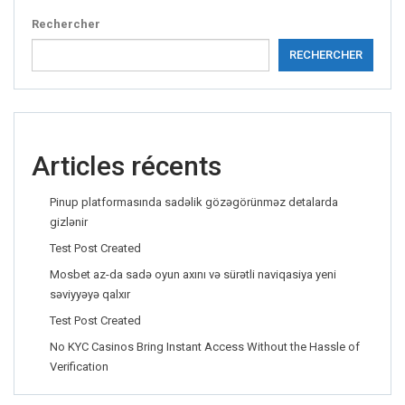
Rechercher
RECHERCHER
Articles récents
Pinup platformasında sadəlik gözəgörünməz detalarda
gizlənir
Test Post Created
Mosbet az-da sadə oyun axını və sürətli naviqasiya yeni
səviyyəyə qalxır
Test Post Created
No KYC Casinos Bring Instant Access Without the Hassle of
Verification