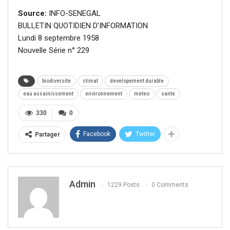
Source:
INFO-SENEGAL
BULLETIN QUOTIDIEN D’INFORMATION
Lundi 8 septembre 1958
Nouvelle Série n° 229
biodiversite
climat
developement durable
eau assainissement
environnement
meteo
sante
330
0
Facebook
Twitter
Partager
Admin
1229 Posts
0 Comments