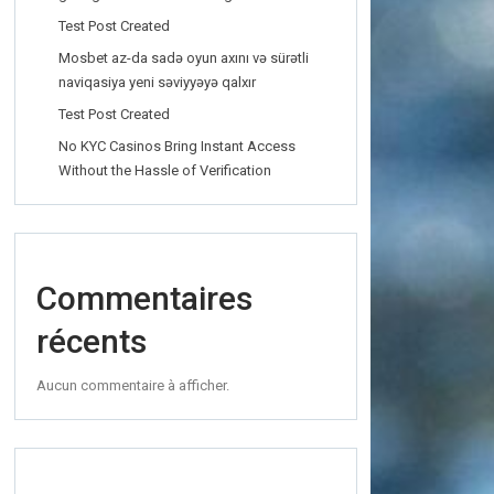
Test Post Created
Mosbet az-da sadə oyun axını və sürətli
naviqasiya yeni səviyyəyə qalxır
Test Post Created
No KYC Casinos Bring Instant Access
Without the Hassle of Verification
Commentaires
récents
Aucun commentaire à afficher.