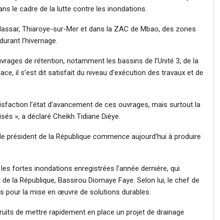
s le cadre de la lutte contre les inondations.
Massar
,
Thiaroye-sur-Mer
et dans la
ZAC de Mbao
, des zones
urant l’hivernage.
uvrages de rétention, notamment les bassins de l’Unité 3, de la
ace, il s’est dit satisfait du niveau d’exécution des travaux et de
faction l’état d’avancement de ces ouvrages, mais surtout la
lisés », a déclaré Cheikh Tidiane Dièye.
 le président de la République commence aujourd’hui à produire
les fortes inondations enregistrées l’année dernière, qui
 de la République,
Bassirou Diomaye Faye
. Selon lui, le chef de
es pour la mise en œuvre de solutions durables.
truits de mettre rapidement en place un projet de drainage