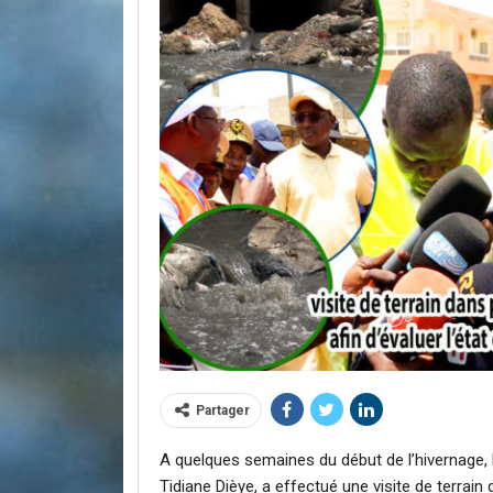
Partager
A quelques semaines du début de l’hivernage, l
Tidiane Dièye
, a effectué une visite de terrain