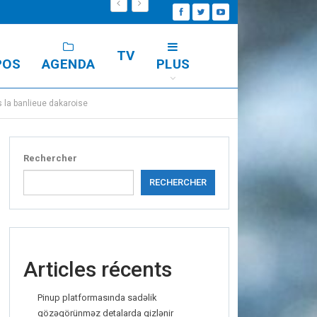
TV
POS
AGENDA
PLUS
 la banlieue dakaroise
Rechercher
RECHERCHER
Articles récents
Pinup platformasında sadəlik
gözəgörünməz detalarda gizlənir