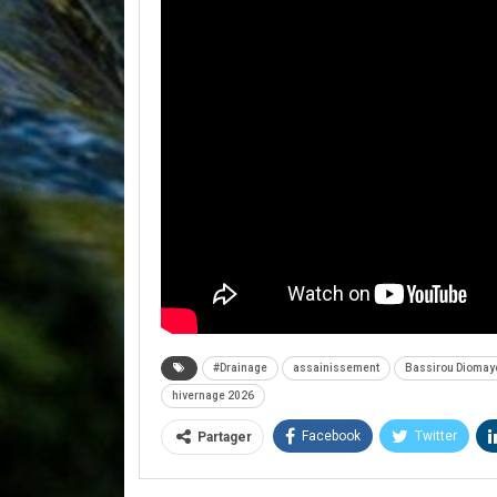
#Drainage
assainissement
Bassirou Diomay
hivernage 2026
Facebook
Twitter
Partager