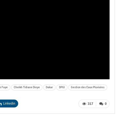
e Faye
Cheikh Tidiane Dieye
Dakar
DPGI
Gestion des Eaux Pluviales
Linkedin
317
0