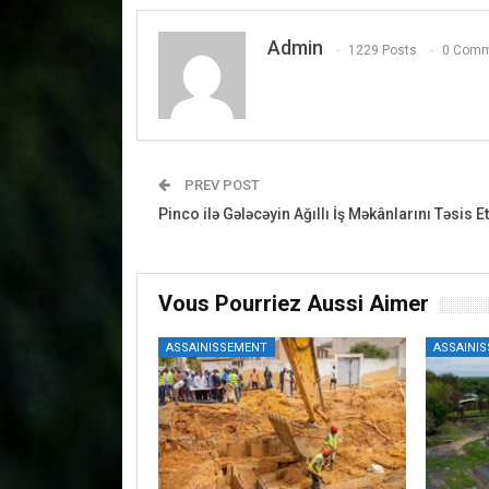
Admin
1229 Posts
0 Comm
PREV POST
Pinco ilə Gələcəyin Ağıllı İş Məkânlarını Təsis 
Vous Pourriez Aussi Aimer
ASSAINISSEMENT
ASSAINI