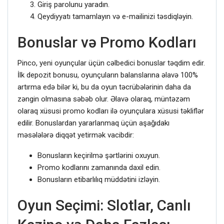
Giriş parolunu yaradın.
Qeydiyyatı tamamlayın və e-mailinizi təsdiqləyin.
Bonuslar və Promo Kodları
Pinco, yeni oyunçular üçün cəlbedici bonuslar təqdim edir.
İlk depozit bonusu, oyunçuların balanslarına əlavə 100%
artırma edə bilər ki, bu da oyun təcrübələrinin daha da
zəngin olmasına səbəb olur. Əlavə olaraq, müntəzəm
olaraq xüsusi promo kodları ilə oyunçulara xüsusi təkliflər
edilir. Bonuslardan yararlanmaq üçün aşağıdakı
məsələlərə diqqət yetirmək vacibdir:
Bonusların keçirilmə şərtlərini oxuyun.
Promo kodlarını zamanında daxil edin.
Bonusların etibarlılıq müddətini izləyin.
Oyun Seçimi: Slotlar, Canlı