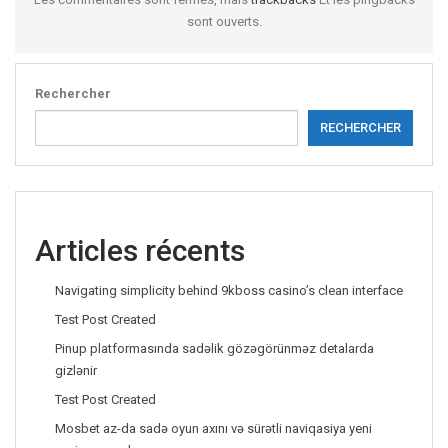
sont ouverts.
Rechercher
RECHERCHER
Articles récents
Navigating simplicity behind 9kboss casino’s clean interface
Test Post Created
Pinup platformasında sadəlik gözəgörünməz detalarda
gizlənir
Test Post Created
Mosbet az-da sadə oyun axını və sürətli naviqasiya yeni