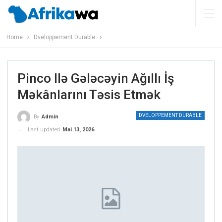
Home
Dveloppement Durable
Pinco Ilə Gələcəyin Ağıllı İş
Məkânlarını Təsis Etmək
DVELOPPEMENT DURABLE
By
Admin
Last updated
Mai 13, 2026