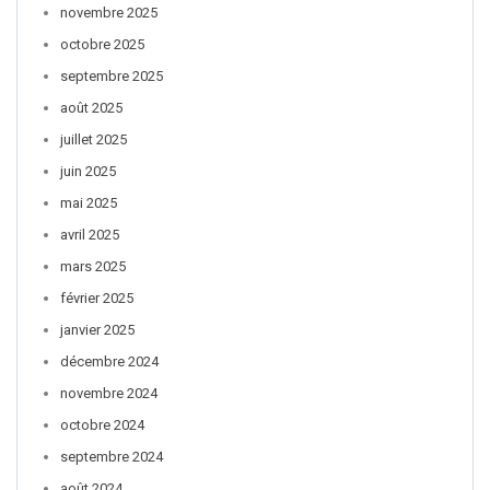
novembre 2025
octobre 2025
septembre 2025
août 2025
juillet 2025
juin 2025
mai 2025
avril 2025
mars 2025
février 2025
janvier 2025
décembre 2024
novembre 2024
octobre 2024
septembre 2024
août 2024