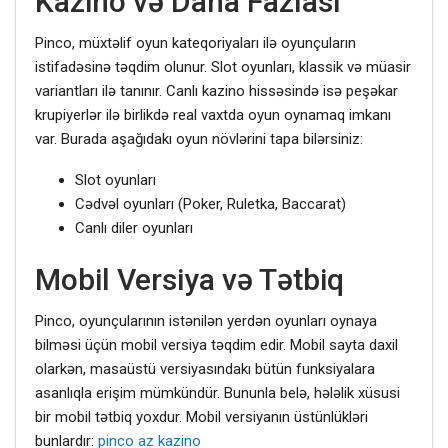
Kazino və Daha Fazlası
Pinco, müxtəlif oyun kateqoriyaları ilə oyunçuların
istifadəsinə təqdim olunur. Slot oyunları, klassik və müasir
variantları ilə tanınır. Canlı kazino hissəsində isə peşəkar
krupiyerlər ilə birlikdə real vaxtda oyun oynamaq imkanı
var. Burada aşağıdakı oyun növlərini tapa bilərsiniz:
Slot oyunları
Cədvəl oyunları (Poker, Ruletka, Baccarat)
Canlı diler oyunları
Mobil Versiya və Tətbiq
Pinco, oyunçularının istənilən yerdən oyunları oynaya
bilməsi üçün mobil versiya təqdim edir. Mobil sayta daxil
olarkən, masaüstü versiyasındakı bütün funksiyalara
asanlıqla erişim mümkündür. Bununla belə, hələlik xüsusi
bir mobil tətbiq yoxdur. Mobil versiyanın üstünlükləri
bunlardır:
pinco az kazino