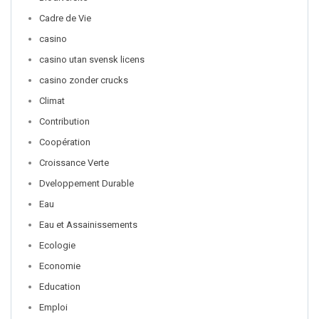
Cadre de Vie
casino
casino utan svensk licens
casino zonder crucks
Climat
Contribution
Coopération
Croissance Verte
Dveloppement Durable
Eau
Eau et Assainissements
Ecologie
Economie
Education
Emploi