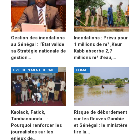
Gestion des inondations
Inondations : Prévu pour
au Sénégal : l’État valide
1 millions de m³ ,Keur
sa Stratégie nationale de
Kabb absorbe 2,7
gestion…
millions m³ d’eau,…
DVELOPPEMENT DURABLE
CLIMAT
Kaolack, Fatick,
Risque de débordement
Tambacounda… :
sur les fleuves Gambie
Pourquoi renforcer les
et Sénégal : le ministère
journalistes sur les
tire la…
enjeux de…