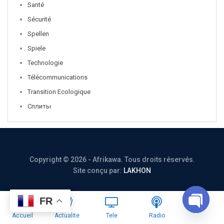
Santé
Sécurité
Spellen
Spiele
Technologie
Télécommunications
Transition Ecologique
Сплиты
Copyright © 2026 - Afrikawa. Tous droits réservés.
Site conçu par:
LAKHON
FR
Accueil
Actualite
Tele
Radio
OPEN