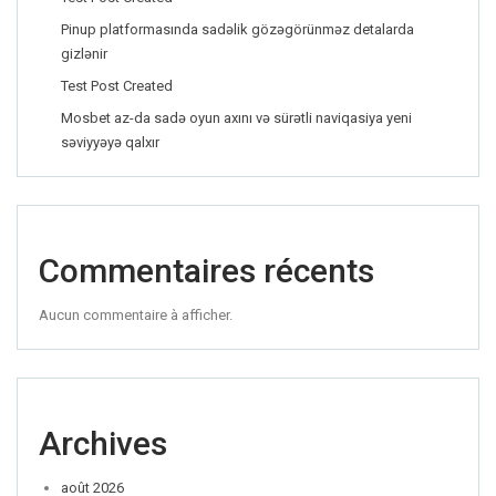
Pinup platformasında sadəlik gözəgörünməz detalarda
gizlənir
Test Post Created
Mosbet az-da sadə oyun axını və sürətli naviqasiya yeni
səviyyəyə qalxır
Commentaires récents
Aucun commentaire à afficher.
Archives
août 2026