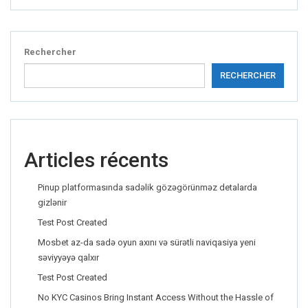
Rechercher
RECHERCHER
Articles récents
Pinup platformasında sadəlik gözəgörünməz detalarda
gizlənir
Test Post Created
Mosbet az-da sadə oyun axını və sürətli naviqasiya yeni
səviyyəyə qalxır
Test Post Created
No KYC Casinos Bring Instant Access Without the Hassle of