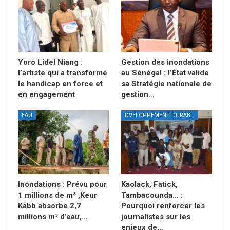
Yoro Lidel Niang :
Gestion des inondations
l’artiste qui a transformé
au Sénégal : l’État valide
le handicap en force et
sa Stratégie nationale de
en engagement
gestion…
EAU
DVELOPPEMENT DURABLE
Inondations : Prévu pour
Kaolack, Fatick,
1 millions de m³ ,Keur
Tambacounda… :
Kabb absorbe 2,7
Pourquoi renforcer les
millions m³ d’eau,…
journalistes sur les
enjeux de…