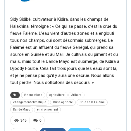
Sidy Sidibé, cultivateur à Kidira, dans les champs de
Halakhina, témoigne : « Ce qui se passe, c’est la crue du
fleuve Falémé. L’eau vient d’autres zones et a englouti
tous nos champs, qui sont désormais submergés. Le
Falémé est un affluent du fleuve Sénégal, qui prend sa
source en Guinée et au Mali. Je cultivais du piment et du
maïs, mais tout le Dande Mayo est submergé, de Kidira à
Djibody Foulbé. Cela fait trois jours que les eaux sont là,
et je ne pense pas qu’il y aura une décrue. Nous allons
tout perdre. Nous sollicitons des secours. »
#Inondations
Agriculture
Arihara
changement climatique
Crise agricole
Crue de la Falémé
Dande Mayo
environnement
345
0