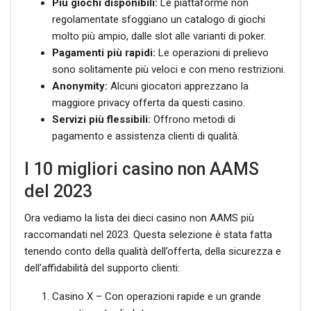
Più giochi disponibili:
Le piattaforme non
regolamentate sfoggiano un catalogo di giochi
molto più ampio, dalle slot alle varianti di poker.
Pagamenti più rapidi:
Le operazioni di prelievo
sono solitamente più veloci e con meno restrizioni.
Anonymity:
Alcuni giocatori apprezzano la
maggiore privacy offerta da questi casino.
Servizi più flessibili:
Offrono metodi di
pagamento e assistenza clienti di qualità.
I 10 migliori casino non AAMS
del 2023
Ora vediamo la lista dei dieci casino non AAMS più
raccomandati nel 2023. Questa selezione è stata fatta
tenendo conto della qualità dell’offerta, della sicurezza e
dell’affidabilità del supporto clienti:
Casino X – Con operazioni rapide e un grande