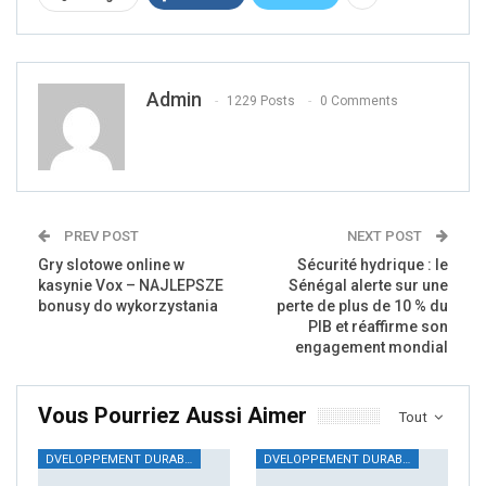
Admin
1229 Posts
0 Comments
PREV POST
NEXT POST
Gry slotowe online w
Sécurité hydrique : le
kasynie Vox – NAJLEPSZE
Sénégal alerte sur une
bonusy do wykorzystania
perte de plus de 10 % du
PIB et réaffirme son
engagement mondial
Vous Pourriez Aussi Aimer
Tout
DVELOPPEMENT DURABLE
DVELOPPEMENT DURABLE