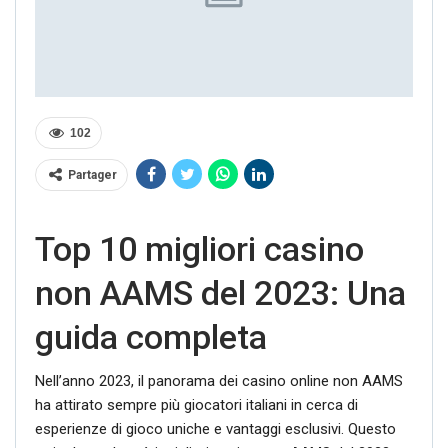
102
Partager
Top 10 migliori casino
non AAMS del 2023: Una
guida completa
Nell’anno 2023, il panorama dei casino online non AAMS
ha attirato sempre più giocatori italiani in cerca di
esperienze di gioco uniche e vantaggi esclusivi. Questo