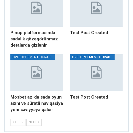
Pinup platformasında
Test Post Created
sadəlik gözəgörünməz
detalarda gizlənir
DVELOPPEMENT DURABLE
DVELOPPEMENT DURABLE
Mosbet az-da sadə oyun
Test Post Created
axını və sürətli naviqasiya
yeni səviyyəyə qalxır
PREV
NEXT