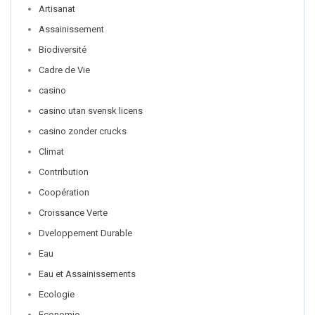
Artisanat
Assainissement
Biodiversité
Cadre de Vie
casino
casino utan svensk licens
casino zonder crucks
Climat
Contribution
Coopération
Croissance Verte
Dveloppement Durable
Eau
Eau et Assainissements
Ecologie
Economie