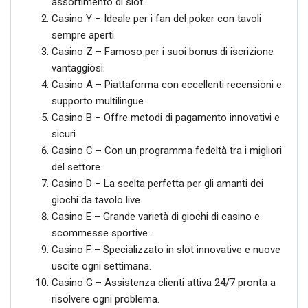
assortimento di slot.
Casino Y – Ideale per i fan del poker con tavoli
sempre aperti.
Casino Z – Famoso per i suoi bonus di iscrizione
vantaggiosi.
Casino A – Piattaforma con eccellenti recensioni e
supporto multilingue.
Casino B – Offre metodi di pagamento innovativi e
sicuri.
Casino C – Con un programma fedeltà tra i migliori
del settore.
Casino D – La scelta perfetta per gli amanti dei
giochi da tavolo live.
Casino E – Grande varietà di giochi di casino e
scommesse sportive.
Casino F – Specializzato in slot innovative e nuove
uscite ogni settimana.
Casino G – Assistenza clienti attiva 24/7 pronta a
risolvere ogni problema.