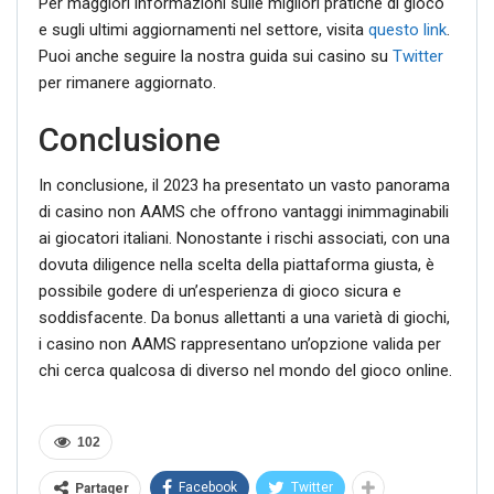
Per maggiori informazioni sulle migliori pratiche di gioco
e sugli ultimi aggiornamenti nel settore, visita
questo link
.
Puoi anche seguire la nostra guida sui casino su
Twitter
per rimanere aggiornato.
Conclusione
In conclusione, il 2023 ha presentato un vasto panorama
di casino non AAMS che offrono vantaggi inimmaginabili
ai giocatori italiani. Nonostante i rischi associati, con una
dovuta diligence nella scelta della piattaforma giusta, è
possibile godere di un’esperienza di gioco sicura e
soddisfacente. Da bonus allettanti a una varietà di giochi,
i casino non AAMS rappresentano un’opzione valida per
chi cerca qualcosa di diverso nel mondo del gioco online.
102
Facebook
Twitter
Partager