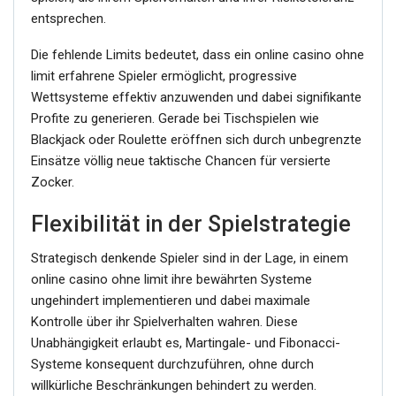
entsprechen.
Die fehlende Limits bedeutet, dass ein online casino ohne
limit erfahrene Spieler ermöglicht, progressive
Wettsysteme effektiv anzuwenden und dabei signifikante
Profite zu generieren. Gerade bei Tischspielen wie
Blackjack oder Roulette eröffnen sich durch unbegrenzte
Einsätze völlig neue taktische Chancen für versierte
Zocker.
Flexibilität in der Spielstrategie
Strategisch denkende Spieler sind in der Lage, in einem
online casino ohne limit ihre bewährten Systeme
ungehindert implementieren und dabei maximale
Kontrolle über ihr Spielverhalten wahren. Diese
Unabhängigkeit erlaubt es, Martingale- und Fibonacci-
Systeme konsequent durchzuführen, ohne durch
willkürliche Beschränkungen behindert zu werden.