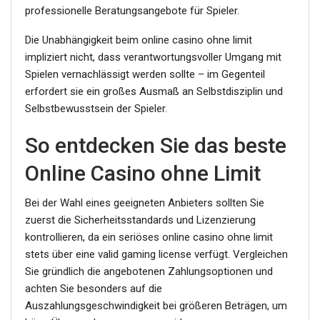
professionelle Beratungsangebote für Spieler.
Die Unabhängigkeit beim online casino ohne limit
impliziert nicht, dass verantwortungsvoller Umgang mit
Spielen vernachlässigt werden sollte – im Gegenteil
erfordert sie ein großes Ausmaß an Selbstdisziplin und
Selbstbewusstsein der Spieler.
So entdecken Sie das beste
Online Casino ohne Limit
Bei der Wahl eines geeigneten Anbieters sollten Sie
zuerst die Sicherheitsstandards und Lizenzierung
kontrollieren, da ein seriöses online casino ohne limit
stets über eine valid gaming license verfügt. Vergleichen
Sie gründlich die angebotenen Zahlungsoptionen und
achten Sie besonders auf die
Auszahlungsgeschwindigkeit bei größeren Beträgen, um