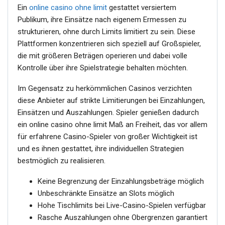
Ein
online casino ohne limit
gestattet versiertem
Publikum, ihre Einsätze nach eigenem Ermessen zu
strukturieren, ohne durch Limits limitiert zu sein. Diese
Plattformen konzentrieren sich speziell auf Großspieler,
die mit größeren Beträgen operieren und dabei volle
Kontrolle über ihre Spielstrategie behalten möchten.
Im Gegensatz zu herkömmlichen Casinos verzichten
diese Anbieter auf strikte Limitierungen bei Einzahlungen,
Einsätzen und Auszahlungen. Spieler genießen dadurch
ein online casino ohne limit Maß an Freiheit, das vor allem
für erfahrene Casino-Spieler von großer Wichtigkeit ist
und es ihnen gestattet, ihre individuellen Strategien
bestmöglich zu realisieren.
Keine Begrenzung der Einzahlungsbeträge möglich
Unbeschränkte Einsätze an Slots möglich
Hohe Tischlimits bei Live-Casino-Spielen verfügbar
Rasche Auszahlungen ohne Obergrenzen garantiert