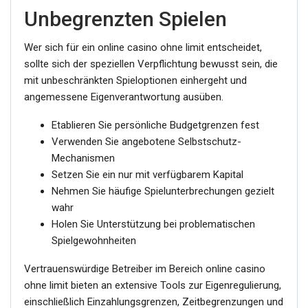
Unbegrenzten Spielen
Wer sich für ein online casino ohne limit entscheidet,
sollte sich der speziellen Verpflichtung bewusst sein, die
mit unbeschränkten Spieloptionen einhergeht und
angemessene Eigenverantwortung ausüben.
Etablieren Sie persönliche Budgetgrenzen fest
Verwenden Sie angebotene Selbstschutz-
Mechanismen
Setzen Sie ein nur mit verfügbarem Kapital
Nehmen Sie häufige Spielunterbrechungen gezielt
wahr
Holen Sie Unterstützung bei problematischen
Spielgewohnheiten
Vertrauenswürdige Betreiber im Bereich online casino
ohne limit bieten an extensive Tools zur Eigenregulierung,
einschließlich Einzahlungsgrenzen, Zeitbegrenzungen und