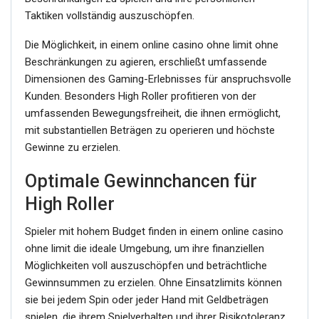
Taktiken vollständig auszuschöpfen.
Die Möglichkeit, in einem online casino ohne limit ohne
Beschränkungen zu agieren, erschließt umfassende
Dimensionen des Gaming-Erlebnisses für anspruchsvolle
Kunden. Besonders High Roller profitieren von der
umfassenden Bewegungsfreiheit, die ihnen ermöglicht,
mit substantiellen Beträgen zu operieren und höchste
Gewinne zu erzielen.
Optimale Gewinnchancen für
High Roller
Spieler mit hohem Budget finden in einem online casino
ohne limit die ideale Umgebung, um ihre finanziellen
Möglichkeiten voll auszuschöpfen und beträchtliche
Gewinnsummen zu erzielen. Ohne Einsatzlimits können
sie bei jedem Spin oder jeder Hand mit Geldbeträgen
spielen, die ihrem Spielverhalten und ihrer Risikotoleranz