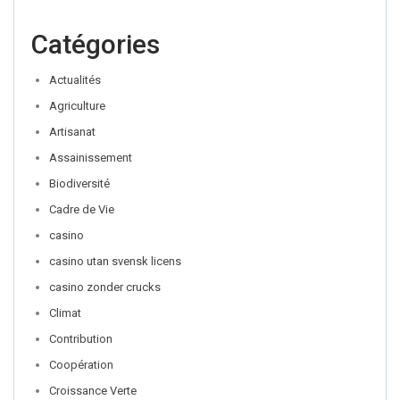
Catégories
Actualités
Agriculture
Artisanat
Assainissement
Biodiversité
Cadre de Vie
casino
casino utan svensk licens
casino zonder crucks
Climat
Contribution
Coopération
Croissance Verte