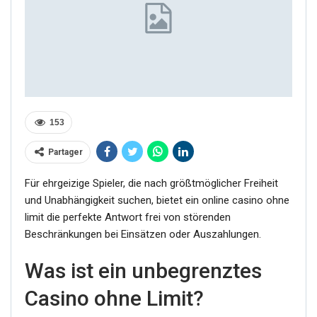
153
Partager
Für ehrgeizige Spieler, die nach größtmöglicher Freiheit
und Unabhängigkeit suchen, bietet ein online casino ohne
limit die perfekte Antwort frei von störenden
Beschränkungen bei Einsätzen oder Auszahlungen.
Was ist ein unbegrenztes
Casino ohne Limit?