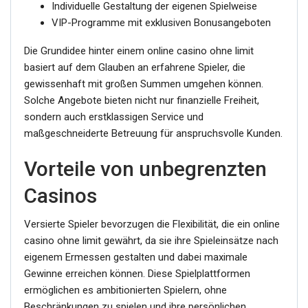
Individuelle Gestaltung der eigenen Spielweise
VIP-Programme mit exklusiven Bonusangeboten
Die Grundidee hinter einem online casino ohne limit
basiert auf dem Glauben an erfahrene Spieler, die
gewissenhaft mit großen Summen umgehen können.
Solche Angebote bieten nicht nur finanzielle Freiheit,
sondern auch erstklassigen Service und
maßgeschneiderte Betreuung für anspruchsvolle Kunden.
Vorteile von unbegrenzten
Casinos
Versierte Spieler bevorzugen die Flexibilität, die ein online
casino ohne limit gewährt, da sie ihre Spieleinsätze nach
eigenem Ermessen gestalten und dabei maximale
Gewinne erreichen können. Diese Spielplattformen
ermöglichen es ambitionierten Spielern, ohne
Beschränkungen zu spielen und ihre persönlichen