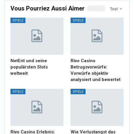
Vous Pourriez Aussi Aimer
Tout
SPIELE
SPIELE
NetEnt und seine
Rivo Casino
populärsten Slots
Betrugsvorwürfe:
weltweit
Vorwürfe objektiv
analysiert und bewertet
SPIELE
SPIELE
Rivo Casino Erlebnis:
Wie Verlustangst das