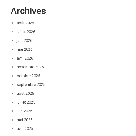
Archives
août 2026
juillet 2026
juin 2026
mai 2026
avril 2026
novembre 2025
octobre 2025
septembre 2025
août 2025
juillet 2025
juin 2025
mai 2025
avril 2025