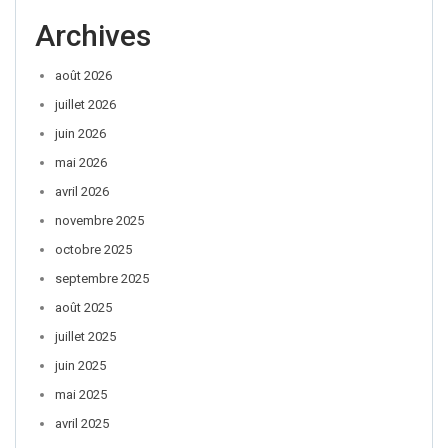
Archives
août 2026
juillet 2026
juin 2026
mai 2026
avril 2026
novembre 2025
octobre 2025
septembre 2025
août 2025
juillet 2025
juin 2025
mai 2025
avril 2025