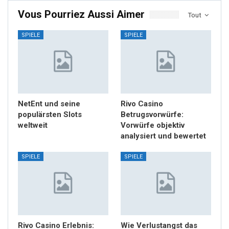
Vous Pourriez Aussi Aimer
Tout
SPIELE
SPIELE
NetEnt und seine
Rivo Casino
populärsten Slots
Betrugsvorwürfe:
weltweit
Vorwürfe objektiv
analysiert und bewertet
SPIELE
SPIELE
Rivo Casino Erlebnis:
Wie Verlustangst das