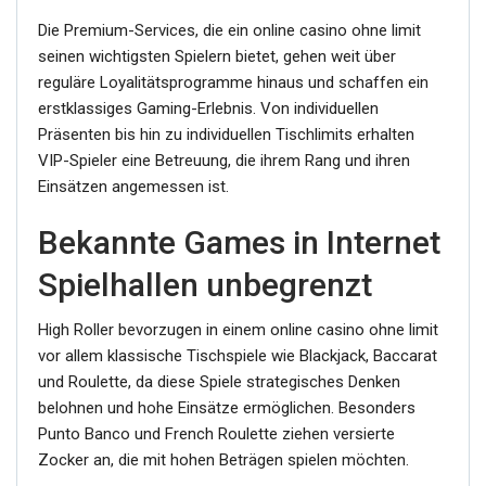
Die Premium-Services, die ein online casino ohne limit
seinen wichtigsten Spielern bietet, gehen weit über
reguläre Loyalitätsprogramme hinaus und schaffen ein
erstklassiges Gaming-Erlebnis. Von individuellen
Präsenten bis hin zu individuellen Tischlimits erhalten
VIP-Spieler eine Betreuung, die ihrem Rang und ihren
Einsätzen angemessen ist.
Bekannte Games in Internet
Spielhallen unbegrenzt
High Roller bevorzugen in einem online casino ohne limit
vor allem klassische Tischspiele wie Blackjack, Baccarat
und Roulette, da diese Spiele strategisches Denken
belohnen und hohe Einsätze ermöglichen. Besonders
Punto Banco und French Roulette ziehen versierte
Zocker an, die mit hohen Beträgen spielen möchten.