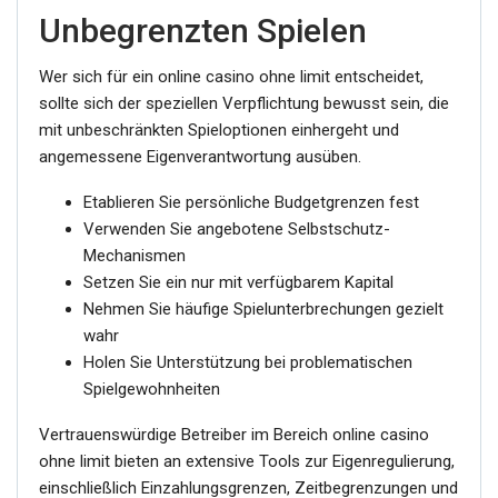
Unbegrenzten Spielen
Wer sich für ein online casino ohne limit entscheidet,
sollte sich der speziellen Verpflichtung bewusst sein, die
mit unbeschränkten Spieloptionen einhergeht und
angemessene Eigenverantwortung ausüben.
Etablieren Sie persönliche Budgetgrenzen fest
Verwenden Sie angebotene Selbstschutz-
Mechanismen
Setzen Sie ein nur mit verfügbarem Kapital
Nehmen Sie häufige Spielunterbrechungen gezielt
wahr
Holen Sie Unterstützung bei problematischen
Spielgewohnheiten
Vertrauenswürdige Betreiber im Bereich online casino
ohne limit bieten an extensive Tools zur Eigenregulierung,
einschließlich Einzahlungsgrenzen, Zeitbegrenzungen und