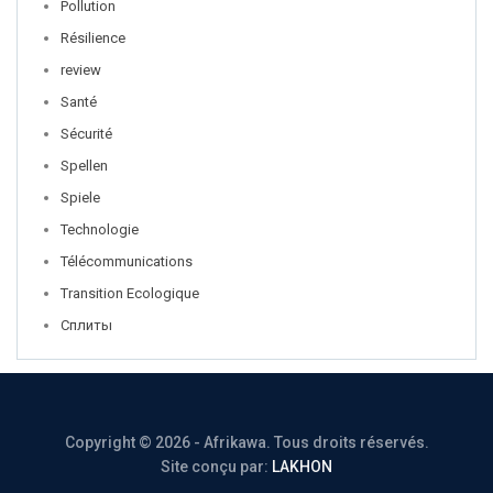
Pollution
Résilience
review
Santé
Sécurité
Spellen
Spiele
Technologie
Télécommunications
Transition Ecologique
Сплиты
Copyright © 2026 - Afrikawa. Tous droits réservés.
Site conçu par:
LAKHON