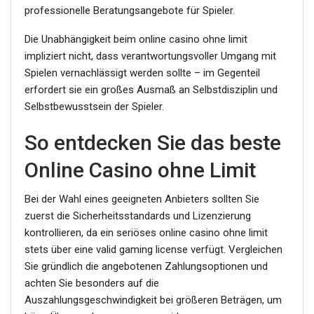
professionelle Beratungsangebote für Spieler.
Die Unabhängigkeit beim online casino ohne limit
impliziert nicht, dass verantwortungsvoller Umgang mit
Spielen vernachlässigt werden sollte – im Gegenteil
erfordert sie ein großes Ausmaß an Selbstdisziplin und
Selbstbewusstsein der Spieler.
So entdecken Sie das beste
Online Casino ohne Limit
Bei der Wahl eines geeigneten Anbieters sollten Sie
zuerst die Sicherheitsstandards und Lizenzierung
kontrollieren, da ein seriöses online casino ohne limit
stets über eine valid gaming license verfügt. Vergleichen
Sie gründlich die angebotenen Zahlungsoptionen und
achten Sie besonders auf die
Auszahlungsgeschwindigkeit bei größeren Beträgen, um