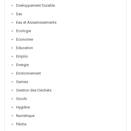
Dveloppement Durable
Eau
Eau et Assainissements
Ecologie
Economie
Education
Emploi
Energie
Environnement
Games
Gestion des Déchets
Giochi
Hygiène
Numérique
Pêche