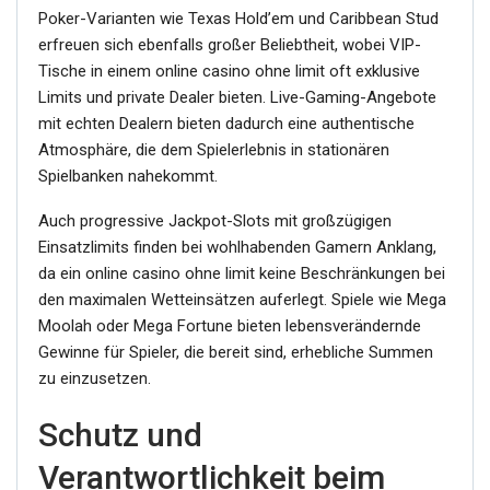
Poker-Varianten wie Texas Hold’em und Caribbean Stud
erfreuen sich ebenfalls großer Beliebtheit, wobei VIP-
Tische in einem online casino ohne limit oft exklusive
Limits und private Dealer bieten. Live-Gaming-Angebote
mit echten Dealern bieten dadurch eine authentische
Atmosphäre, die dem Spielerlebnis in stationären
Spielbanken nahekommt.
Auch progressive Jackpot-Slots mit großzügigen
Einsatzlimits finden bei wohlhabenden Gamern Anklang,
da ein online casino ohne limit keine Beschränkungen bei
den maximalen Wetteinsätzen auferlegt. Spiele wie Mega
Moolah oder Mega Fortune bieten lebensverändernde
Gewinne für Spieler, die bereit sind, erhebliche Summen
zu einzusetzen.
Schutz und
Verantwortlichkeit beim