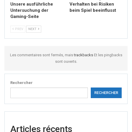
Unsere ausführliche
Verhalten bei Risiken
Untersuchung der
beim Spiel beeinflusst
Gaming-Seite
PREV
NEXT
Les commentaires sont fermés, mais
trackbacks
Et les pingbacks
sont ouverts.
Rechercher
RECHERCHER
Articles récents