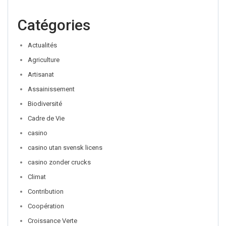
Catégories
Actualités
Agriculture
Artisanat
Assainissement
Biodiversité
Cadre de Vie
casino
casino utan svensk licens
casino zonder crucks
Climat
Contribution
Coopération
Croissance Verte