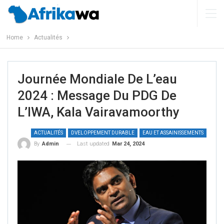
Home
Actualités
Journée Mondiale De L’eau
2024 : Message Du PDG De
L’IWA, Kala Vairavamoorthy
ACTUALITÉS
DVELOPPEMENT DURABLE
EAU ET ASSAINISSEMENTS
Last updated
Mar 24, 2024
By
Admin