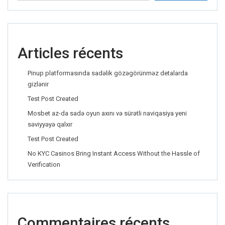
Articles récents
Pinup platformasında sadəlik gözəgörünməz detalarda
gizlənir
Test Post Created
Mosbet az-da sadə oyun axını və sürətli naviqasiya yeni
səviyyəyə qalxır
Test Post Created
No KYC Casinos Bring Instant Access Without the Hassle of
Verification
Commentaires récents