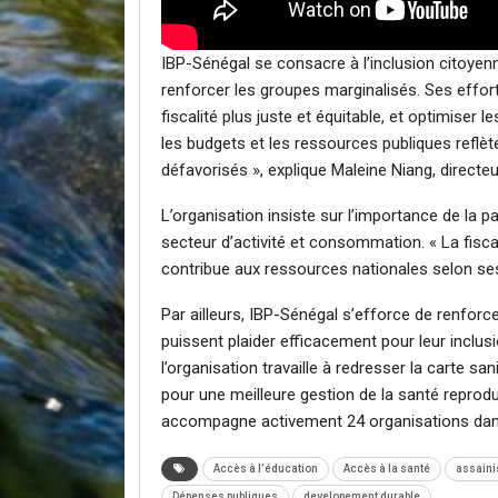
IBP-Sénégal se consacre à l’inclusion citoyenne
renforcer les groupes marginalisés. Ses effor
fiscalité plus juste et équitable, et optimiser 
les budgets et les ressources publiques reflète
défavorisés », explique Maleine Niang, directeu
L’organisation insiste sur l’importance de la pa
secteur d’activité et consommation. « La fiscal
contribue aux ressources nationales selon ses
Par ailleurs, IBP-Sénégal s’efforce de renforc
puissent plaider efficacement pour leur inclusi
l’organisation travaille à redresser la carte 
pour une meilleure gestion de la santé reprodu
accompagne activement 24 organisations dans l
Accès à l’éducation
Accès à la santé
assain
Dépenses publiques
developement durable