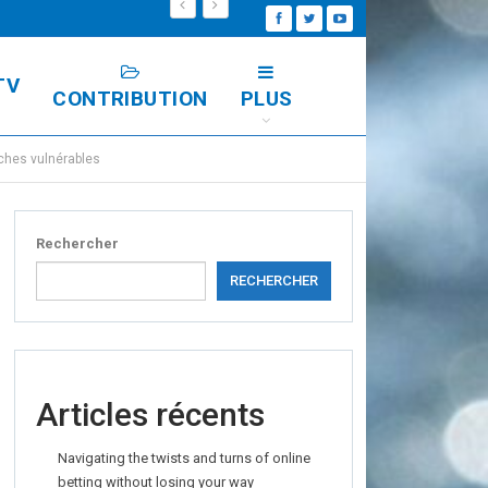
TV
CONTRIBUTION
PLUS
ches vulnérables
Rechercher
RECHERCHER
Articles récents
Navigating the twists and turns of online
betting without losing your way