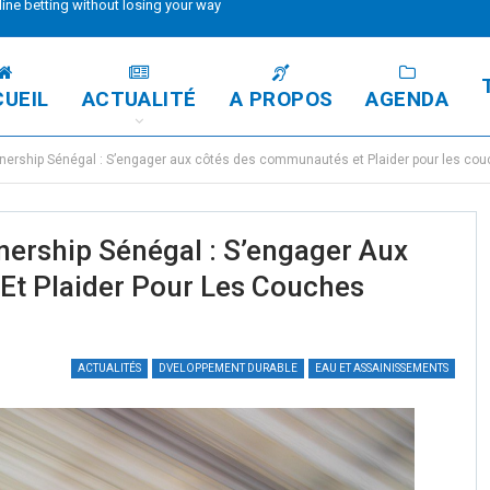
line betting without losing your way
UEIL
ACTUALITÉ
A PROPOS
AGENDA
tnership Sénégal : S’engager aux côtés des communautés et Plaider pour les cou
nership Sénégal : S’engager Aux
t Plaider Pour Les Couches
ACTUALITÉS
DVELOPPEMENT DURABLE
EAU ET ASSAINISSEMENTS