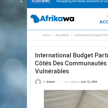
Navigating the twists and turns of on
FLASH NEWS
ACC
Home
Actualités
International Budget Par
International Budget Part
Côtés Des Communautés E
Vulnérables
Last updated
Juin 13, 2024
By
Admin