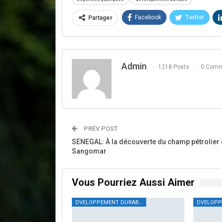
Facebook
Twitter
Partager
Admin
1218 Posts
0 Comm
PREV POST
SENEGAL: À la découverte du champ pétrolier
Sangomar
Vous Pourriez Aussi Aimer
DVELOPPEMENT DURABLE