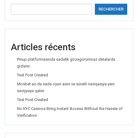
RECHERCHER
Articles récents
Pinup platformasında sadəlik gözəgörünməz detalarda
gizlənir
Test Post Created
Mosbet az-da sadə oyun axını və sürətli naviqasiya yeni
səviyyəyə qalxır
Test Post Created
No KYC Casinos Bring Instant Access Without the Hassle of
Verification