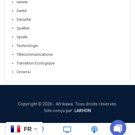
review
Santé
Sécurité
Spellen
Spiele
Technologie
Télécommunications
Transition Ecologique
Сплиты
Copyright © 2026 - Afrikawa. Tous droits réservés.
Site conçu par:
LAKHON
FR