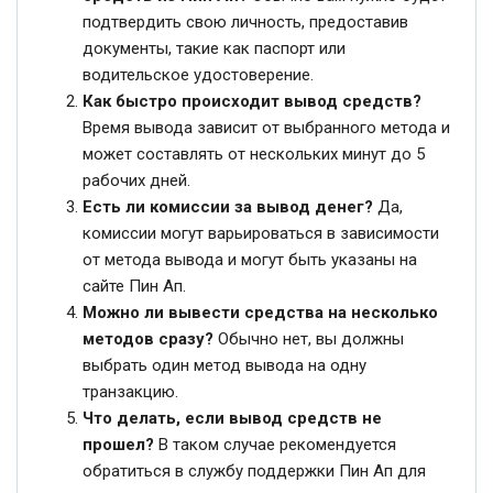
подтвердить свою личность, предоставив
документы, такие как паспорт или
водительское удостоверение.
Как быстро происходит вывод средств?
Время вывода зависит от выбранного метода и
может составлять от нескольких минут до 5
рабочих дней.
Есть ли комиссии за вывод денег?
Да,
комиссии могут варьироваться в зависимости
от метода вывода и могут быть указаны на
сайте Пин Ап.
Можно ли вывести средства на несколько
методов сразу?
Обычно нет, вы должны
выбрать один метод вывода на одну
транзакцию.
Что делать, если вывод средств не
прошел?
В таком случае рекомендуется
обратиться в службу поддержки Пин Ап для