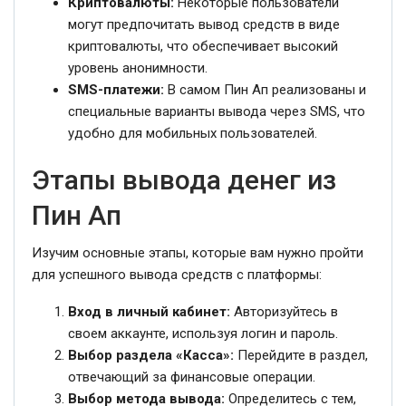
Криптовалюты:
Некоторые пользователи
могут предпочитать вывод средств в виде
криптовалюты, что обеспечивает высокий
уровень анонимности.
SMS-платежи:
В самом Пин Ап реализованы и
специальные варианты вывода через SMS, что
удобно для мобильных пользователей.
Этапы вывода денег из
Пин Ап
Изучим основные этапы, которые вам нужно пройти
для успешного вывода средств с платформы:
Вход в личный кабинет:
Авторизуйтесь в
своем аккаунте, используя логин и пароль.
Выбор раздела «Касса»:
Перейдите в раздел,
отвечающий за финансовые операции.
Выбор метода вывода:
Определитесь с тем,