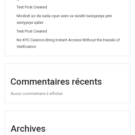
Test Post Created
Mosbet az-da sadə oyun axını və sürətli naviqasiya yeni
səviyyəyə qalxır
Test Post Created
No KYC Casinos Bring Instant Access Without the Hassle of
Verification
Commentaires récents
Aucun commentaire à afficher.
Archives