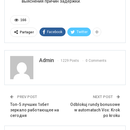
выяснения причин задержки.
166
Facebook
Twitter
Partager
Admin
1229 Posts
0 Comments
PREV POST
NEXT POST
Топ-5 лучших 1хбет
Odblokuj rundy bonusowe
зеркало работающее на
w automatach Vox: Krok
сегодня
po kroku