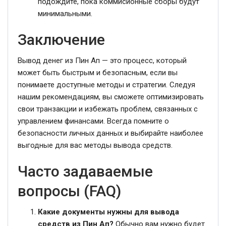
подождите, пока коммисионные сборы будут
минимальными.
Заключение
Вывод денег из Пин Ап — это процесс, который
может быть быстрым и безопасным, если вы
понимаете доступные методы и стратегии. Следуя
нашим рекомендациям, вы сможете оптимизировать
свои транзакции и избежать проблем, связанных с
управлением финансами. Всегда помните о
безопасности личных данных и выбирайте наиболее
выгодные для вас методы вывода средств.
Часто задаваемые
вопросы (FAQ)
Какие документы нужны для вывода
средств из Пин Ап?
Обычно вам нужно будет