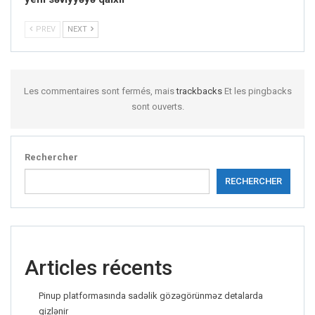
PREV
NEXT
Les commentaires sont fermés, mais
trackbacks
Et les pingbacks
sont ouverts.
Rechercher
RECHERCHER
Articles récents
Pinup platformasında sadəlik gözəgörünməz detalarda
gizlənir