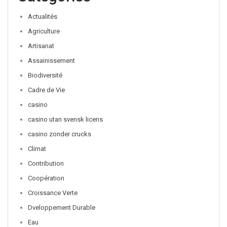
Actualités
Agriculture
Artisanat
Assainissement
Biodiversité
Cadre de Vie
casino
casino utan svensk licens
casino zonder crucks
Climat
Contribution
Coopération
Croissance Verte
Dveloppement Durable
Eau