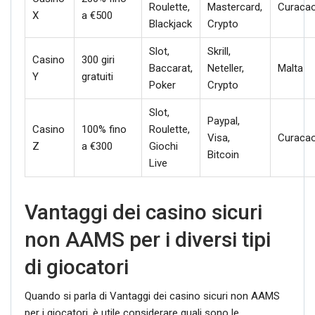
Roulette,
Mastercard,
Curaca
X
a €500
Blackjack
Crypto
Slot,
Skrill,
Casino
300 giri
Baccarat,
Neteller,
Malta
Y
gratuiti
Poker
Crypto
Slot,
Paypal,
Casino
100% fino
Roulette,
Visa,
Curaca
Z
a €300
Giochi
Bitcoin
Live
Vantaggi dei casino sicuri
non AAMS per i diversi tipi
di giocatori
Quando si parla di Vantaggi dei casino sicuri non AAMS
per i giocatori, è utile considerare quali sono le