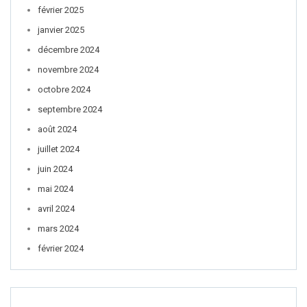
février 2025
janvier 2025
décembre 2024
novembre 2024
octobre 2024
septembre 2024
août 2024
juillet 2024
juin 2024
mai 2024
avril 2024
mars 2024
février 2024