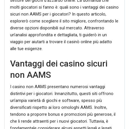
settore dei giochi d’azzardo online. La domanda che
molti giocatori si fanno è: quali sono i vantaggi dei casino
sicuri non AAMS per i giocatori? In questo articolo,
esplorerò come scegliere il sito migliore, confrontando le
diverse opzioni disponibili sul mercato. Attraverso
un’analisi approfondita e dettagliata, ti guiderò in un
viaggio per aiutarti a trovare il casinò online più adatto
alle tue esigenze.
Vantaggi dei casino sicuri
non AAMS
I casino non AAMS presentano numerosi vantaggi
distintivi per i giocatori. Innanzitutto, questi siti offrono
un’ampia varietà di giochi e software, spesso più
diversificati rispetto ai loro omologhi AAMS. Inoltre,
tendono a proporre bonus e promozioni più generose, il
che li rende attraenti per i nuovi giocatori. Tuttavia, è
fondamentale considerare alcuni aspetti legali e legati