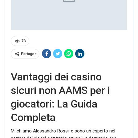
73
Partager
Vantaggi dei casino
sicuri non AAMS per i
giocatori: La Guida
Completa
Mi chiamo Alessandro Rossi, e sono un esperto nel