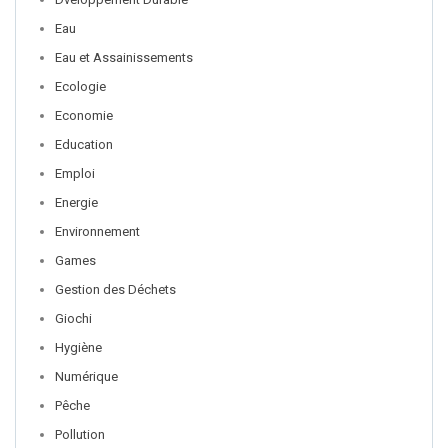
Eau
Eau et Assainissements
Ecologie
Economie
Education
Emploi
Energie
Environnement
Games
Gestion des Déchets
Giochi
Hygiène
Numérique
Pêche
Pollution