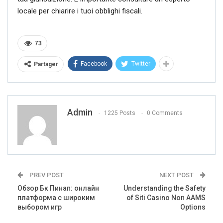
locale per chiarire i tuoi obblighi fiscali.
73
Facebook
Twitter
Partager
Admin
1225 Posts
0 Comments
PREV POST
NEXT POST
Обзор Бк Пинап: онлайн
Understanding the Safety
платформа с широким
of Siti Casino Non AAMS
выбором игр
Options