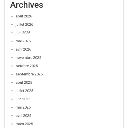
Archives
août 2026
juillet 2026
juin 2026
mai 2026
avril 2026
novembre 2025
octobre 2025
septembre 2025
août 2025
juillet 2025
juin 2025
mai 2025
avril 2025
mars 2025