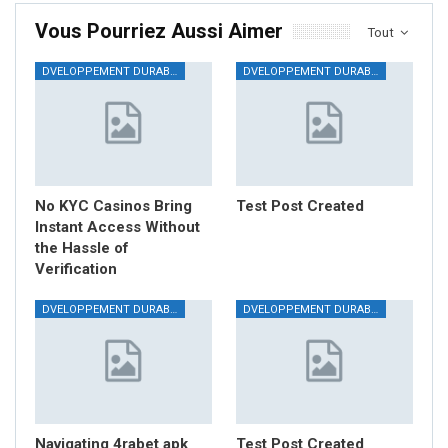
Vous Pourriez Aussi Aimer
Tout
DVELOPPEMENT DURABLE
DVELOPPEMENT DURABLE
No KYC Casinos Bring
Test Post Created
Instant Access Without
the Hassle of
Verification
DVELOPPEMENT DURABLE
DVELOPPEMENT DURABLE
Navigating 4rabet apk
Test Post Created