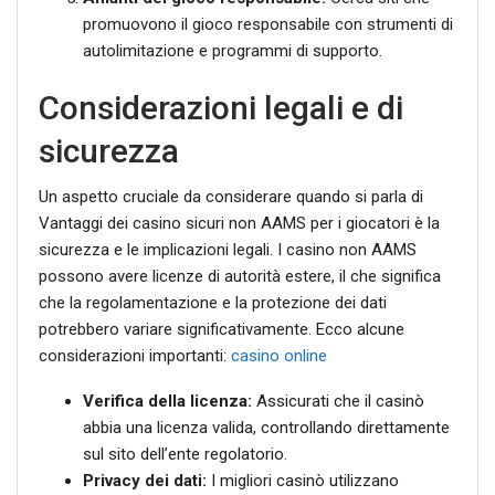
promuovono il gioco responsabile con strumenti di
autolimitazione e programmi di supporto.
Considerazioni legali e di
sicurezza
Un aspetto cruciale da considerare quando si parla di
Vantaggi dei casino sicuri non AAMS per i giocatori è la
sicurezza e le implicazioni legali. I casino non AAMS
possono avere licenze di autorità estere, il che significa
che la regolamentazione e la protezione dei dati
potrebbero variare significativamente. Ecco alcune
considerazioni importanti:
casino online
Verifica della licenza:
Assicurati che il casinò
abbia una licenza valida, controllando direttamente
sul sito dell’ente regolatorio.
Privacy dei dati:
I migliori casinò utilizzano