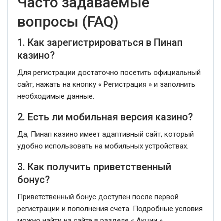
Часто задаваемые
вопросы (FAQ)
1. Как зарегистрироваться в Пинап
казино?
Для регистрации достаточно посетить официальный
сайт, нажать на кнопку « Регистрация » и заполнить
необходимые данные.
2. Есть ли мобильная версия казино?
Да, Пинап казино имеет адаптивный сайт, который
удобно использовать на мобильных устройствах.
3. Как получить приветственный
бонус?
Приветственный бонус доступен после первой
регистрации и пополнения счета. Подробные условия
можно найти на сайте в разделе « Акции ».