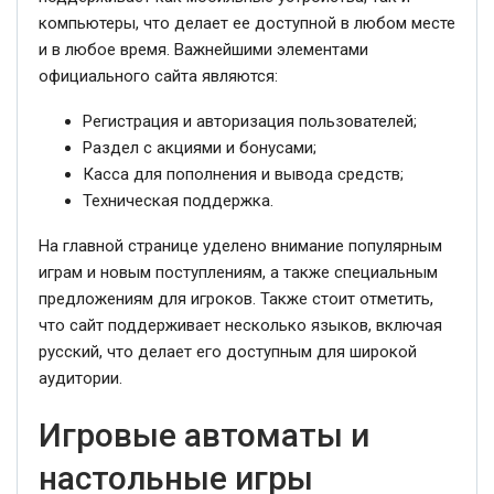
компьютеры, что делает ее доступной в любом месте
и в любое время. Важнейшими элементами
официального сайта являются:
Регистрация и авторизация пользователей;
Раздел с акциями и бонусами;
Касса для пополнения и вывода средств;
Техническая поддержка.
На главной странице уделено внимание популярным
играм и новым поступлениям, а также специальным
предложениям для игроков. Также стоит отметить,
что сайт поддерживает несколько языков, включая
русский, что делает его доступным для широкой
аудитории.
Игровые автоматы и
настольные игры