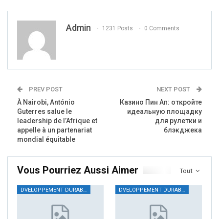
Admin
1231 Posts
0 Comments
PREV POST
NEXT POST
À Nairobi, António
Казино Пин Ап: откройте
Guterres salue le
идеальную площадку
leadership de l’Afrique et
для рулетки и
appelle à un partenariat
блэкджека
mondial équitable
Vous Pourriez Aussi Aimer
Tout
DVELOPPEMENT DURABLE
DVELOPPEMENT DURABLE