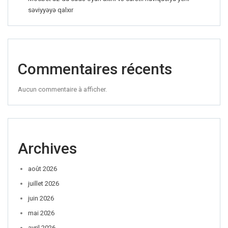
səviyyəyə qalxır
Commentaires récents
Aucun commentaire à afficher.
Archives
août 2026
juillet 2026
juin 2026
mai 2026
avril 2026