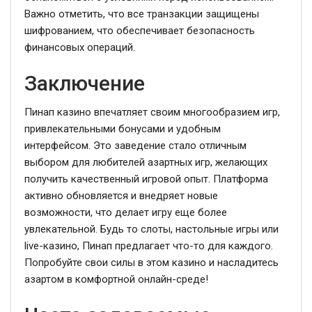
Важно отметить, что все транзакции защищены
шифрованием, что обеспечивает безопасность
финансовых операций.
Заключение
Пинап казино впечатляет своим многообразием игр,
привлекательными бонусами и удобным
интерфейсом. Это заведение стало отличным
выбором для любителей азартных игр, желающих
получить качественный игровой опыт. Платформа
активно обновляется и внедряет новые
возможности, что делает игру еще более
увлекательной. Будь то слоты, настольные игры или
live-казино, Пинап предлагает что-то для каждого.
Попробуйте свои силы в этом казино и насладитесь
азартом в комфортной онлайн-среде!