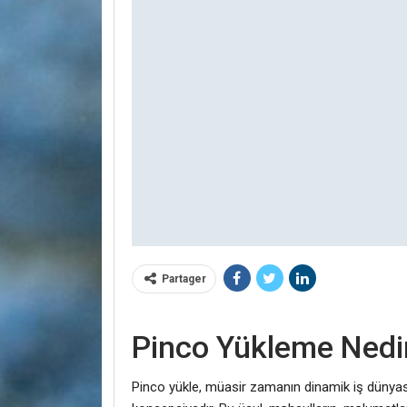
Partager
Pinco Yükleme Nedir
Pinco yükle, müasir zamanın dinamik iş dünyas