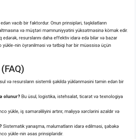
ən vacib bir faktordur. Onun prinsipləri, təşkilatların
 azaltmasına və müştəri məmnuniyyətini yüksətməsinə kömək edir.
 edərək, resurslarını daha effektiv idarə edə bilər və bazar
co yükle-nin öyrənilməsi və tətbiqi hər bir müəssisə üçün
 (FAQ)
ul və resursların sistemli şəkildə yüklənməsini təmin edən bir
də olunur?
Bu üsul, logistika, istehsalat, ticarət və texnologiya
co yükle, iş səmərəliliyini artırır, maliyyə xərclərini azaldır və
?
Sistematik yanaşma, məlumatların idarə edilməsi, şəbəkə
co yükle-nin əsas prinsipləridir.