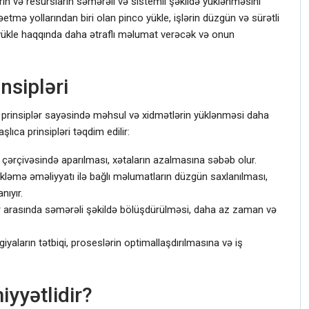
ın və resursların səmərəli və sistemli şəkildə yüklənməsini
etmə yollarından biri olan pinco yükle, işlərin düzgün və sürətli
yükle haqqında daha ətraflı məlumat verəcək və onun
nsipləri
Bu prinsiplər sayəsində məhsul və xidmətlərin yüklənməsi daha
şlıca prinsipləri təqdim edilir:
 çərçivəsində aparılması, xətaların azalmasına səbəb olur.
kləmə əməliyyatı ilə bağlı məlumatların düzgün saxlanılması,
ıyır.
r arasında səmərəli şəkildə bölüşdürülməsi, daha az zaman və
iyaların tətbiqi, proseslərin optimallaşdırılmasına və iş
yyətlidir?