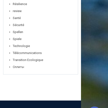
Résilience
review
Santé
Sécurité
Spellen
Spiele
Technologie
Télécommunications
Transition Ecologique
Сплиты