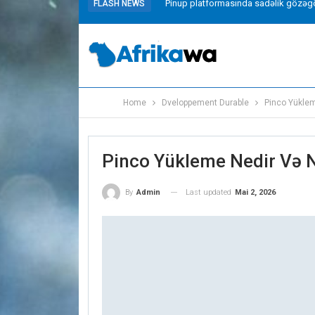
Pinup platformasında sadəlik gözəgö
FLASH NEWS
Home
Dveloppement Durable
Pinco Yüklem
Pinco Yükleme Nedir Və N
Last updated
Mai 2, 2026
By
Admin