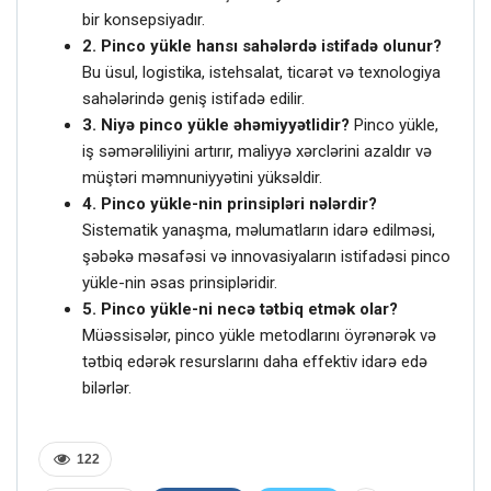
bir konsepsiyadır.
2. Pinco yükle hansı sahələrdə istifadə olunur?
Bu üsul, logistika, istehsalat, ticarət və texnologiya
sahələrində geniş istifadə edilir.
3. Niyə pinco yükle əhəmiyyətlidir?
Pinco yükle,
iş səmərəliliyini artırır, maliyyə xərclərini azaldır və
müştəri məmnuniyyətini yüksəldir.
4. Pinco yükle-nin prinsipləri nələrdir?
Sistematik yanaşma, məlumatların idarə edilməsi,
şəbəkə məsafəsi və innovasiyaların istifadəsi pinco
yükle-nin əsas prinsipləridir.
5. Pinco yükle-ni necə tətbiq etmək olar?
Müəssisələr, pinco yükle metodlarını öyrənərək və
tətbiq edərək resurslarını daha effektiv idarə edə
bilərlər.
122