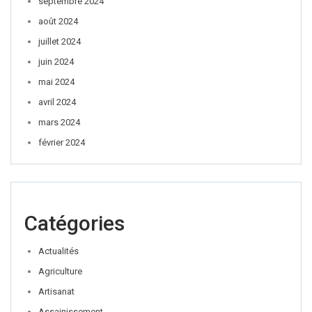
septembre 2024
août 2024
juillet 2024
juin 2024
mai 2024
avril 2024
mars 2024
février 2024
Catégories
Actualités
Agriculture
Artisanat
Assainissement