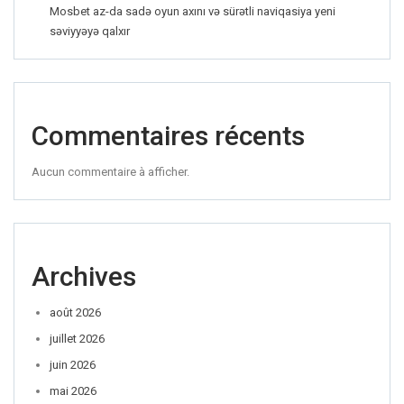
Mosbet az-da sadə oyun axını və sürətli naviqasiya yeni
səviyyəyə qalxır
Commentaires récents
Aucun commentaire à afficher.
Archives
août 2026
juillet 2026
juin 2026
mai 2026