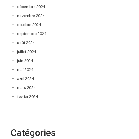
décembre 2024
novembre 2024
octobre 2024
septembre 2024
août 2024
juillet 2024
juin 2024
mai 2024
avril 2024
mars 2024
février 2024
Catégories