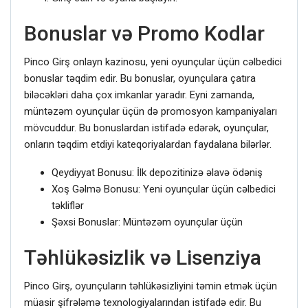
Bonuslar və Promo Kodlar
Pinco Girş onlayn kazinosu, yeni oyunçular üçün cəlbedici
bonuslar təqdim edir. Bu bonuslar, oyunçulara çatıra
biləcəkləri daha çox imkanlar yaradır. Eyni zamanda,
müntəzəm oyunçular üçün də promosyon kampaniyaları
mövcuddur. Bu bonuslardan istifadə edərək, oyunçular,
onların təqdim etdiyi kateqoriyalardan faydalana bilərlər.
Qeydiyyat Bonusu: İlk depozitinizə əlavə ödəniş
Xoş Gəlmə Bonusu: Yeni oyunçular üçün cəlbedici
təkliflər
Şəxsi Bonuslar: Müntəzəm oyunçular üçün
Təhlükəsizlik və Lisenziya
Pinco Girş, oyunçuların təhlükəsizliyini təmin etmək üçün
müasir şifrələmə texnologiyalarından istifadə edir. Bu