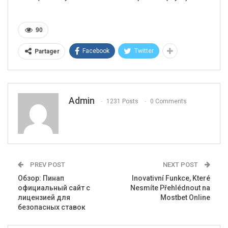
90
Facebook
Twitter
Partager
Admin
1231 Posts
0 Comments
PREV POST
NEXT POST
Обзор: Пинап
Inovativní Funkce, Které
официальный сайт с
Nesmíte Přehlédnout na
лицензией для
Mostbet Online
безопасных ставок