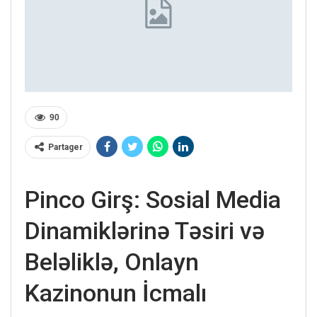
90
Partager
Pinco Girş: Sosial Media
Dinamiklərinə Təsiri və
Beləliklə, Onlayn
Kazinonun İcmalı