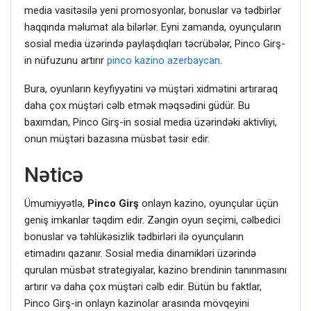
media vasitəsilə yeni promosyonlar, bonuslar və tədbirlər
haqqında məlumat ala bilərlər. Eyni zamanda, oyunçuların
sosial media üzərində paylaşdıqları təcrübələr, Pinco Girş-
in nüfuzunu artırır
pinco kazino azerbaycan
.
Bura, oyunların keyfiyyətini və müştəri xidmətini artıraraq
daha çox müştəri cəlb etmək məqsədini güdür. Bu
baxımdan, Pinco Girş-in sosial media üzərindəki aktivliyi,
onun müştəri bazasına müsbət təsir edir.
Nəticə
Ümumiyyətlə,
Pinco Girş
onlayn kazino, oyunçular üçün
geniş imkanlar təqdim edir. Zəngin oyun seçimi, cəlbedici
bonuslar və təhlükəsizlik tədbirləri ilə oyunçuların
etimadını qazanır. Sosial media dinamikləri üzərində
qurulan müsbət strategiyalar, kazino brendinin tanınmasını
artırır və daha çox müştəri cəlb edir. Bütün bu faktlar,
Pinco Girş-in onlayn kazinolar arasında mövqeyini