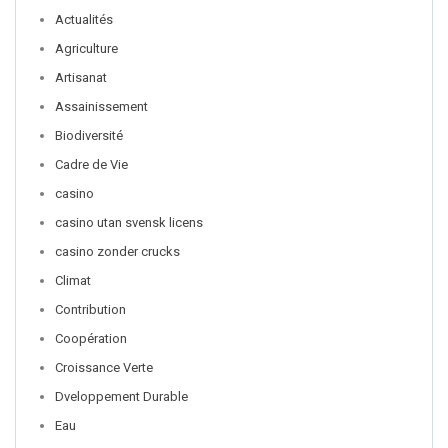
Actualités
Agriculture
Artisanat
Assainissement
Biodiversité
Cadre de Vie
casino
casino utan svensk licens
casino zonder crucks
Climat
Contribution
Coopération
Croissance Verte
Dveloppement Durable
Eau