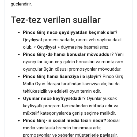
gücləndirir.
Tez-tez verilən suallar
Pinco Girş necə qeydiyyatdan keçmək olar?
Qeydiyyat prosesi sadədir, rəsmi veb saytına daxil
olub, « Qeydiyyat » düyməsinə basmalısınız.
Pinco Girş-də hansı bonuslar mövcuddur?
Yeni
oyunçular üçün xoş gəldin bonusları və müntəzəm
oyunçular üçün xüsusi promosyonlar mövcuddur.
Pinco Girş hansı lisenziya ilə işləyir?
Pinco Girş
Malta Oyun İdarəsi tərəfindən lisenziya alır, bu da
təhlükəsizlik və ədalətli oyun təmin edir.
Oyunlar necə keyfiyyətdədir?
Oyunlar yüksək
keyfiyyətli proqram təminatından istifadə edir və
müxtəlif kateqoriyalarda geniş seçimə malikdir.
Pinco Girş-in sosial media təsiri nədir?
Sosial
media vasitəsilə brendin tanınması artır,
promosyonlar və xəbərlər müştərilərlə paylaşılır.