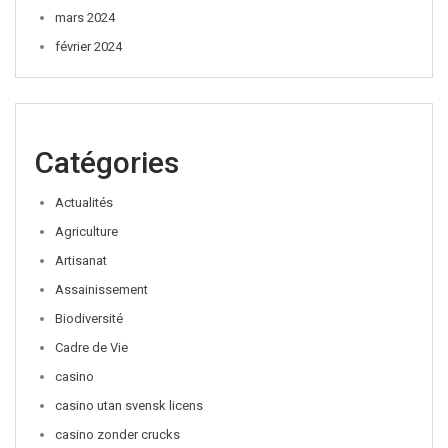
mars 2024
février 2024
Catégories
Actualités
Agriculture
Artisanat
Assainissement
Biodiversité
Cadre de Vie
casino
casino utan svensk licens
casino zonder crucks