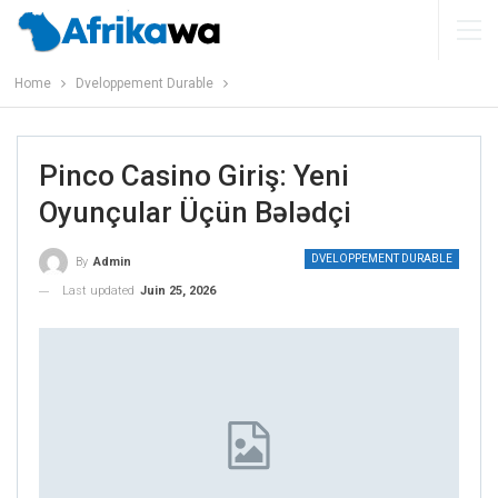
Home
Dveloppement Durable
Pinco Casino Giriş: Yeni
Oyunçular Üçün Bələdçi
DVELOPPEMENT DURABLE
By
Admin
Last updated
Juin 25, 2026