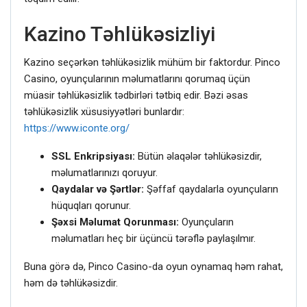
Kazino Təhlükəsizliyi
Kazino seçərkən təhlükəsizlik mühüm bir faktordur. Pinco
Casino, oyunçularının məlumatlarını qorumaq üçün
müasir təhlükəsizlik tədbirləri tətbiq edir. Bəzi əsas
təhlükəsizlik xüsusiyyətləri bunlardır:
https://www.iconte.org/
SSL Enkripsiyası:
Bütün əlaqələr təhlükəsizdir,
məlumatlarınızı qoruyur.
Qaydalar və Şərtlər:
Şəffaf qaydalarla oyunçuların
hüquqları qorunur.
Şəxsi Məlumat Qorunması:
Oyunçuların
məlumatları heç bir üçüncü tərəflə paylaşılmır.
Buna görə də, Pinco Casino-da oyun oynamaq həm rahat,
həm də təhlükəsizdir.