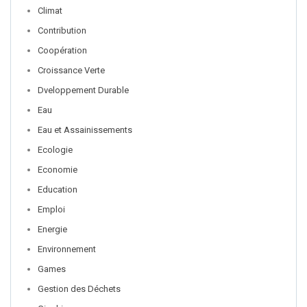
Climat
Contribution
Coopération
Croissance Verte
Dveloppement Durable
Eau
Eau et Assainissements
Ecologie
Economie
Education
Emploi
Energie
Environnement
Games
Gestion des Déchets