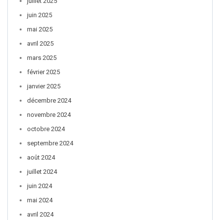
juillet 2025
juin 2025
mai 2025
avril 2025
mars 2025
février 2025
janvier 2025
décembre 2024
novembre 2024
octobre 2024
septembre 2024
août 2024
juillet 2024
juin 2024
mai 2024
avril 2024