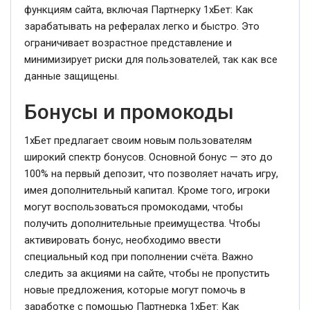
функциям сайта, включая Партнерку 1хБет: Как
зарабатывать на рефералах легко и быстро. Это
ограничивает возрастное представление и
минимизирует риски для пользователей, так как все
данные защищены.
Бонусы и промокоды
1хБет предлагает своим новым пользователям
широкий спектр бонусов. Основной бонус — это до
100% на первый депозит, что позволяет начать игру,
имея дополнительный капитал. Кроме того, игроки
могут воспользоваться промокодами, чтобы
получить дополнительные преимущества. Чтобы
активировать бонус, необходимо ввести
специальный код при пополнении счёта. Важно
следить за акциями на сайте, чтобы не пропустить
новые предложения, которые могут помочь в
заработке с помощью Партнерка 1хБет: Как