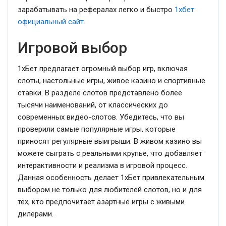
зарабатывать на рефералах легко и быстро
1хбет
официальный сайт
.
Игровой выбор
1хБет предлагает огромный выбор игр, включая
слоты, настольные игры, живое казино и спортивные
ставки. В разделе слотов представлено более
тысячи наименований, от классических до
современных видео-слотов. Убедитесь, что вы
проверили самые популярные игры, которые
приносят регулярные выигрыши. В живом казино вы
можете сыграть с реальными крупье, что добавляет
интерактивности и реализма в игровой процесс.
Данная особенность делает 1хБет привлекательным
выбором не только для любителей слотов, но и для
тех, кто предпочитает азартные игры с живыми
дилерами.