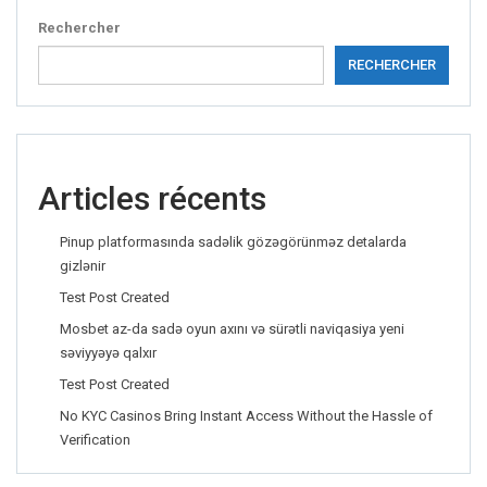
Rechercher
RECHERCHER
Articles récents
Pinup platformasında sadəlik gözəgörünməz detalarda
gizlənir
Test Post Created
Mosbet az-da sadə oyun axını və sürətli naviqasiya yeni
səviyyəyə qalxır
Test Post Created
No KYC Casinos Bring Instant Access Without the Hassle of
Verification