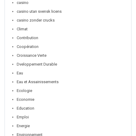
casino
casino utan svensk licens
casino zonder crucks
Climat
Contribution
Coopération
Croissance Verte
Dveloppement Durable
Eau
Eau et Assainissements
Ecologie
Economie
Education
Emploi
Energie
Environnement