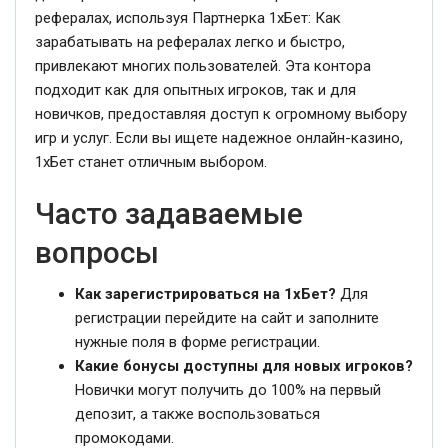
рефералах, используя Партнерка 1хБет: Как
зарабатывать на рефералах легко и быстро,
привлекают многих пользователей. Эта контора
подходит как для опытных игроков, так и для
новичков, предоставляя доступ к огромному выбору
игр и услуг. Если вы ищете надежное онлайн-казино,
1хБет станет отличным выбором.
Часто задаваемые
вопросы
Как зарегистрироваться на 1хБет?
Для
регистрации перейдите на сайт и заполните
нужные поля в форме регистрации.
Какие бонусы доступны для новых игроков?
Новички могут получить до 100% на первый
депозит, а также воспользоваться
промокодами.