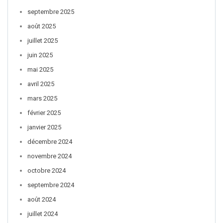
septembre 2025
août 2025
juillet 2025
juin 2025
mai 2025
avril 2025
mars 2025
février 2025
janvier 2025
décembre 2024
novembre 2024
octobre 2024
septembre 2024
août 2024
juillet 2024