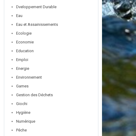
Dveloppement Durable
Eau
Eau et Assainissements
Ecologie
Economie
Education
Emploi
Energie
Environnement
Games
Gestion des Déchets
Giochi
Hygiène
Numérique
Pêche