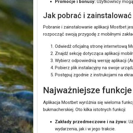
Promocje i bonusy:
Użytkownicy mogą k
Jak pobrać i zainstalować
Pobranie i zainstalowanie aplikacji Mostbet j
rozpocząć swoją przygodę z mobilnymi zakła
Odwiedź oficjalną stronę internetową M
Znajdź sekcję dotycząca aplikacji mobiln
Wybierz odpowiednią wersję aplikacji (An
Pobierz plik instalacyjny na swoje urząd
Postępuj zgodnie z instrukcjami na ekran
Najważniejsze funkcje 
Aplikacja Mostbet wyróżnia się wieloma funkcj
bukmacherskiej. Oto kilka istotnych funkcji:
Zakłady przedmeczowe i na żywo:
Uż
wydarzenia, jak i w jego trakcie.