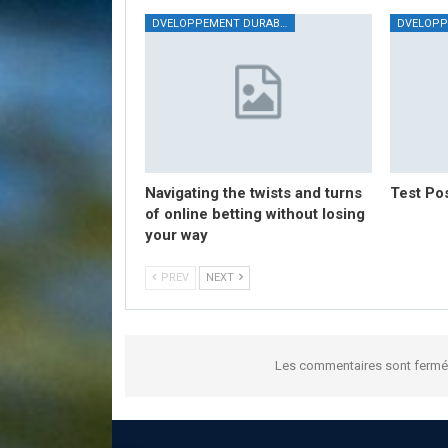
DVELOPPEMENT DURABLE
Navigating the twists and turns
Test Po
of online betting without losing
your way
PREV
NEXT
Les commentaires sont fermé