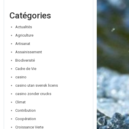
Catégories
Actualités
Agriculture
Artisanat
Assainissement
Biodiversité
Cadre de Vie
casino
casino utan svensk licens
casino zonder crucks
Climat
Contribution
Coopération
Croissance Verte