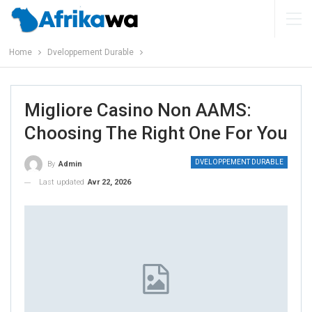
Home
Dveloppement Durable
Migliore Casino Non AAMS:
Choosing The Right One For You
DVELOPPEMENT DURABLE
By
Admin
Last updated
Avr 22, 2026