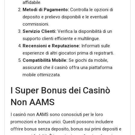
affidabile.
Metodi di Pagamento:
Controlla le opzioni di
deposito e prelievo disponibili e le eventuali
commissioni.
Servizio Clienti:
Verifica la disponibilità di un
supporto clienti efficiente e multilingue.
Recensioni e Reputazione:
Informati sulle
esperienze di altri giocatori prima di registrarti.
Compatibilità Mobile:
Se giochi da mobile,
assicurati che il casinò offra una piattaforma
mobile ottimizzata.
I Super Bonus dei Casinò
Non AAMS
I casinò non AAMS sono conosciuti per le loro
promozioni e bonus unici. Questi possono includere
offrire bonus senza deposito, bonus sui primi depositi e