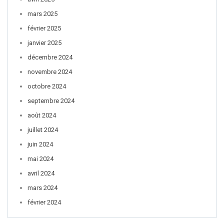
mars 2025
février 2025
janvier 2025
décembre 2024
novembre 2024
octobre 2024
septembre 2024
août 2024
juillet 2024
juin 2024
mai 2024
avril 2024
mars 2024
février 2024