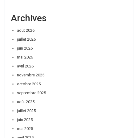
Archives
août 2026
juillet 2026
juin 2026
mai 2026
avril 2026
novembre 2025
octobre 2025
septembre 2025
août 2025
juillet 2025
juin 2025
mai 2025
avril 2025