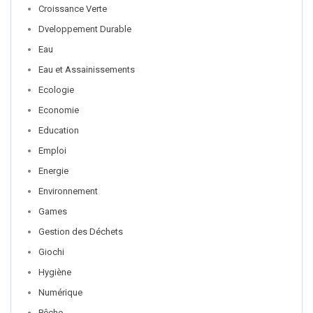
Croissance Verte
Dveloppement Durable
Eau
Eau et Assainissements
Ecologie
Economie
Education
Emploi
Energie
Environnement
Games
Gestion des Déchets
Giochi
Hygiène
Numérique
Pêche