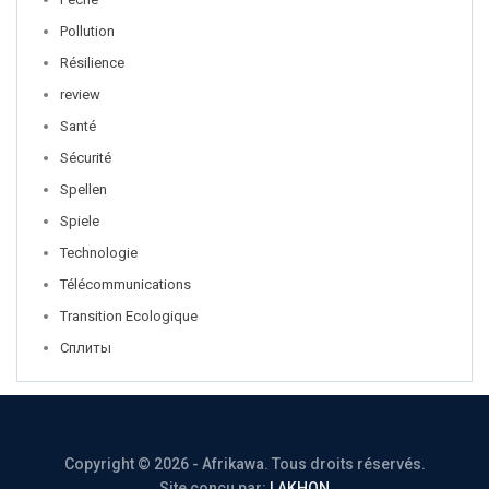
Pollution
Résilience
review
Santé
Sécurité
Spellen
Spiele
Technologie
Télécommunications
Transition Ecologique
Сплиты
Copyright © 2026 - Afrikawa. Tous droits réservés.
Site conçu par:
LAKHON