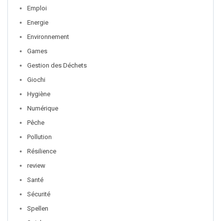
Emploi
Energie
Environnement
Games
Gestion des Déchets
Giochi
Hygiène
Numérique
Pêche
Pollution
Résilience
review
Santé
Sécurité
Spellen