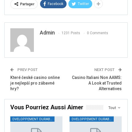
Facebook
Twitter
Partager
Admin
1231 Posts
0 Comments
PREV POST
NEXT POST
Které české casino online
Casino Italiani Non AAMS:
je nejlepší pro zábavné
A Look at Trusted
hry?
Alternatives
Vous Pourriez Aussi Aimer
Tout
DVELOPPEMENT DURABLE
DVELOPPEMENT DURABLE