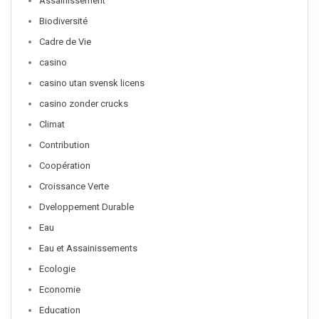
Assainissement
Biodiversité
Cadre de Vie
casino
casino utan svensk licens
casino zonder crucks
Climat
Contribution
Coopération
Croissance Verte
Dveloppement Durable
Eau
Eau et Assainissements
Ecologie
Economie
Education