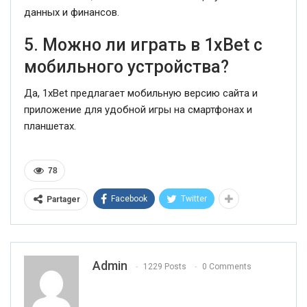
данных и финансов.
5. Можно ли играть в 1xBet с
мобильного устройства?
Да, 1xBet предлагает мобильную версию сайта и
приложение для удобной игры на смартфонах и
планшетах.
78
Facebook
Twitter
Partager
Admin
1229 Posts
0 Comments