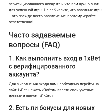
верифицированного аккаунта и что вам нужно знать
для успешной игры. Не забывайте, что азартные игры
– это прежде всего развлечение, поэтому играйте
ответственно!
Часто задаваемые
вопросы (FAQ)
1. Как выполнить вход в 1xBet
с верифицированного
аккаунта?
Для выполнения входа вам необходимо перейти на
сайт 1xBet, нажать «Войти», ввести свои учетные
данные и нажать «Войти».
2. Есть ли бонусы для новых