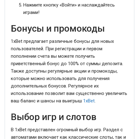
Нажмите кнопку «Войти» и наслаждайтесь
играми!
Бонусы и промокоды
1xBet предлагает различные бонусы для новых
пользователей. При регистрации и первом
пополнении счета вы можете получить
приветственный бонус до 100% от суммы депозита.
Также доступны регулярные акции и промокоды,
которые можно использовать для получения
дополнительных бонусов. Регулярное их
использование позволит вам существенно увеличить
ваш баланс и шансы на выигрыш
1xBet
.
Выбор игр и слотов
В 1xBet представлен огромный выбор игр. Раздел с
автоматами включает как классические слоты, так и