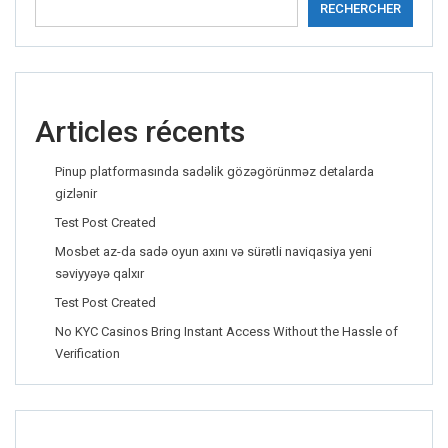
RECHERCHER
Articles récents
Pinup platformasında sadəlik gözəgörünməz detalarda
gizlənir
Test Post Created
Mosbet az-da sadə oyun axını və sürətli naviqasiya yeni
səviyyəyə qalxır
Test Post Created
No KYC Casinos Bring Instant Access Without the Hassle of
Verification