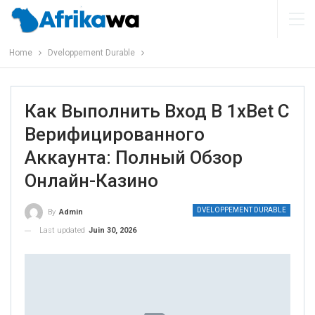
Home
Dveloppement Durable
Как Выполнить Вход В 1xBet С
Верифицированного
Аккаунта: Полный Обзор
Онлайн-Казино
DVELOPPEMENT DURABLE
By
Admin
Last updated
Juin 30, 2026