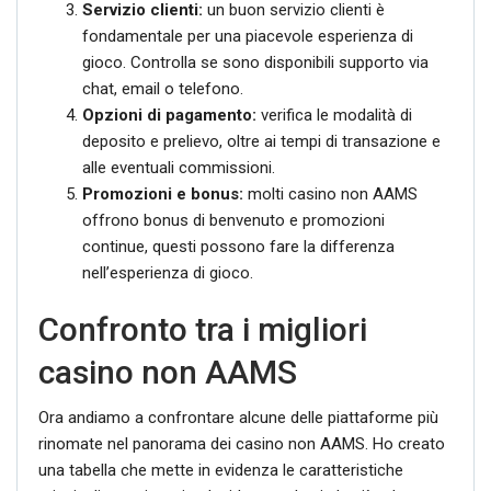
Servizio clienti:
un buon servizio clienti è
fondamentale per una piacevole esperienza di
gioco. Controlla se sono disponibili supporto via
chat, email o telefono.
Opzioni di pagamento:
verifica le modalità di
deposito e prelievo, oltre ai tempi di transazione e
alle eventuali commissioni.
Promozioni e bonus:
molti casino non AAMS
offrono bonus di benvenuto e promozioni
continue, questi possono fare la differenza
nell’esperienza di gioco.
Confronto tra i migliori
casino non AAMS
Ora andiamo a confrontare alcune delle piattaforme più
rinomate nel panorama dei casino non AAMS. Ho creato
una tabella che mette in evidenza le caratteristiche