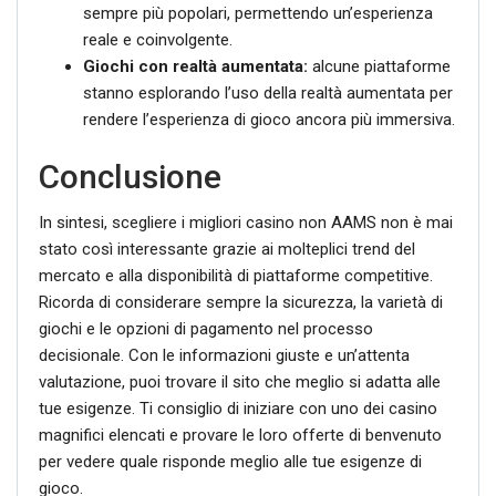
sempre più popolari, permettendo un’esperienza
reale e coinvolgente.
Giochi con realtà aumentata:
alcune piattaforme
stanno esplorando l’uso della realtà aumentata per
rendere l’esperienza di gioco ancora più immersiva.
Conclusione
In sintesi, scegliere i migliori casino non AAMS non è mai
stato così interessante grazie ai molteplici trend del
mercato e alla disponibilità di piattaforme competitive.
Ricorda di considerare sempre la sicurezza, la varietà di
giochi e le opzioni di pagamento nel processo
decisionale. Con le informazioni giuste e un’attenta
valutazione, puoi trovare il sito che meglio si adatta alle
tue esigenze. Ti consiglio di iniziare con uno dei casino
magnifici elencati e provare le loro offerte di benvenuto
per vedere quale risponde meglio alle tue esigenze di
gioco.