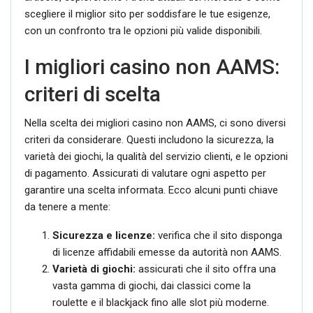
scegliere il miglior sito per soddisfare le tue esigenze,
con un confronto tra le opzioni più valide disponibili.
I migliori casino non AAMS:
criteri di scelta
Nella scelta dei migliori casino non AAMS, ci sono diversi
criteri da considerare. Questi includono la sicurezza, la
varietà dei giochi, la qualità del servizio clienti, e le opzioni
di pagamento. Assicurati di valutare ogni aspetto per
garantire una scelta informata. Ecco alcuni punti chiave
da tenere a mente:
Sicurezza e licenze:
verifica che il sito disponga
di licenze affidabili emesse da autorità non AAMS.
Varietà di giochi:
assicurati che il sito offra una
vasta gamma di giochi, dai classici come la
roulette e il blackjack fino alle slot più moderne.