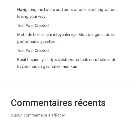
Navigating the twists and turns of online betting without
losing your way
Test Post Created
Mobilde hızlı erişim isteyenler için Mostbet giris adresi
performansı şaşırtıyor
Test Post Created
Basit tasarımıyla https://esteportestetik.com/ sitesinde
kaybolmadan gezinmek mümkün
Commentaires récents
Aucun commentaire à afficher.