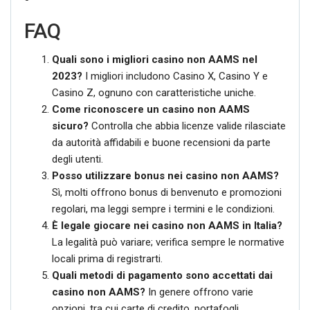
FAQ
Quali sono i migliori casino non AAMS nel
2023?
I migliori includono Casino X, Casino Y e
Casino Z, ognuno con caratteristiche uniche.
Come riconoscere un casino non AAMS
sicuro?
Controlla che abbia licenze valide rilasciate
da autorità affidabili e buone recensioni da parte
degli utenti.
Posso utilizzare bonus nei casino non AAMS?
Sì, molti offrono bonus di benvenuto e promozioni
regolari, ma leggi sempre i termini e le condizioni.
È legale giocare nei casino non AAMS in Italia?
La legalità può variare; verifica sempre le normative
locali prima di registrarti.
Quali metodi di pagamento sono accettati dai
casino non AAMS?
In genere offrono varie
opzioni, tra cui carte di credito, portafogli