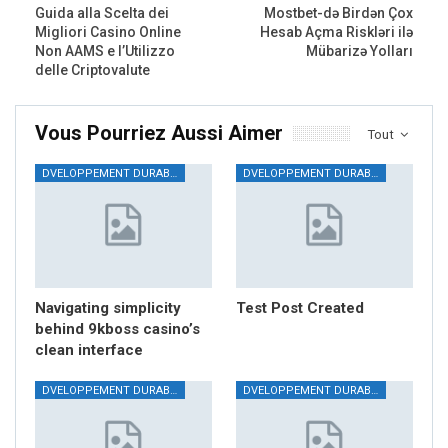
Guida alla Scelta dei
Mostbet-də Birdən Çox
Migliori Casino Online
Hesab Açma Riskləri ilə
Non AAMS e l’Utilizzo
Mübarizə Yolları
delle Criptovalute
Vous Pourriez Aussi Aimer
Tout
DVELOPPEMENT DURABLE
DVELOPPEMENT DURABLE
Navigating simplicity
Test Post Created
behind 9kboss casino’s
clean interface
DVELOPPEMENT DURABLE
DVELOPPEMENT DURABLE