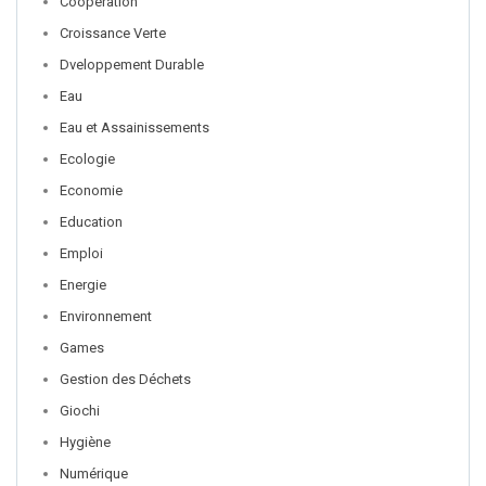
Coopération
Croissance Verte
Dveloppement Durable
Eau
Eau et Assainissements
Ecologie
Economie
Education
Emploi
Energie
Environnement
Games
Gestion des Déchets
Giochi
Hygiène
Numérique