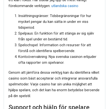
förekommande verktygen:
utlandska casino
Insättningsgränser: Tidsbegränsningar för hur
mycket pengar du kan sätta in under en viss
tidsperiod.
Spelpaus: En funktion för att stänga av sig själv
från spel under en bestämd tid.
Spelochspel: Information och resurser för att
förstå och identifiera spelberoende.
Kontoövervakning: Nya svenska casinon erbjuder
ofta rapporter om spelvanor.
Genom att jämföra dessa verktyg kan du identifiera vilket
casino som bäst accepterar och integrerar ansvarsfulla
spelmetoder. Varje casino har sin unika möjlighet att
hjälpa spelare, och det kan ha enorm betydelse beroende
på din spelstil.
Support och hjälp för spelare