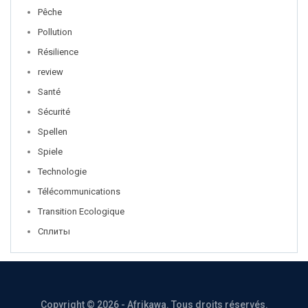
Pêche
Pollution
Résilience
review
Santé
Sécurité
Spellen
Spiele
Technologie
Télécommunications
Transition Ecologique
Сплиты
Copyright © 2026 - Afrikawa. Tous droits réservés.