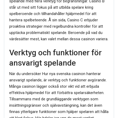
spelande med flera verktyg för begränsningar. Casino B
står ut med sitt fokus på att utbilda spelare kring
spelberoende och tillhandahåller hjälpmedel för att
hantera spelbeteende. Å sin sida, Casino C erbjuder
proaktiva strategier med regelbundna kontroller för att
upptäcka problematiskt spelande. Beroende på vad du
värdesätter mest, kan valet mellan dessa casinon variera.
Verktyg och funktioner för
ansvarigt spelande
När du undersöker Hur nya svenska casinon hanterar
ansvarigt spelande, är verktyg och funktioner avgörande.
Många casinon lägger också stor vikt vid att erbjuda
effektiva hjälpmedel för att förbättra spelarsäkerheten.
Tillsammans med de grundläggande verktygen som
insättningsgränser och självavstängning, kan det även
finnas ytterligare funktioner som hjälper spelaren att hålla
ett klart fokus. Här bdelar jag upp de mest vanligt