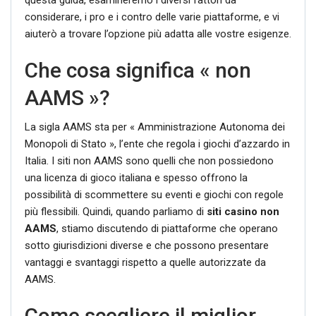
considerare, i pro e i contro delle varie piattaforme, e vi
aiuterò a trovare l’opzione più adatta alle vostre esigenze.
Che cosa significa « non
AAMS »?
La sigla AAMS sta per « Amministrazione Autonoma dei
Monopoli di Stato », l’ente che regola i giochi d’azzardo in
Italia. I siti non AAMS sono quelli che non possiedono
una licenza di gioco italiana e spesso offrono la
possibilità di scommettere su eventi e giochi con regole
più flessibili. Quindi, quando parliamo di
siti casino non
AAMS
, stiamo discutendo di piattaforme che operano
sotto giurisdizioni diverse e che possono presentare
vantaggi e svantaggi rispetto a quelle autorizzate da
AAMS.
Come scegliere il miglior