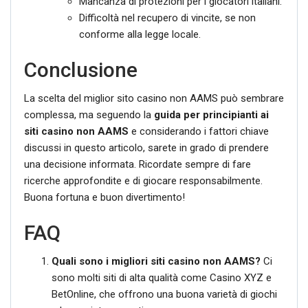
Mancanza di protezioni per i giocatori italiani.
Difficoltà nel recupero di vincite, se non
conforme alla legge locale.
Conclusione
La scelta del miglior sito casino non AAMS può sembrare
complessa, ma seguendo la
guida per principianti ai
siti casino non AAMS
e considerando i fattori chiave
discussi in questo articolo, sarete in grado di prendere
una decisione informata. Ricordate sempre di fare
ricerche approfondite e di giocare responsabilmente.
Buona fortuna e buon divertimento!
FAQ
Quali sono i migliori siti casino non AAMS?
Ci
sono molti siti di alta qualità come Casino XYZ e
BetOnline, che offrono una buona varietà di giochi