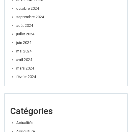
octobre 2024
septembre 2024
août 2024
juillet 2024
juin 2024
mai 2024
avril 2024
mars 2024
février 2024
Catégories
Actualités
Agriculture