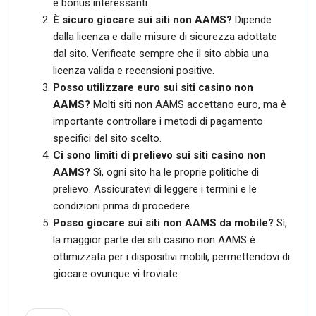
e bonus interessanti.
È sicuro giocare sui siti non AAMS?
Dipende
dalla licenza e dalle misure di sicurezza adottate
dal sito. Verificate sempre che il sito abbia una
licenza valida e recensioni positive.
Posso utilizzare euro sui siti casino non
AAMS?
Molti siti non AAMS accettano euro, ma è
importante controllare i metodi di pagamento
specifici del sito scelto.
Ci sono limiti di prelievo sui siti casino non
AAMS?
Sì, ogni sito ha le proprie politiche di
prelievo. Assicuratevi di leggere i termini e le
condizioni prima di procedere.
Posso giocare sui siti non AAMS da mobile?
Sì,
la maggior parte dei siti casino non AAMS è
ottimizzata per i dispositivi mobili, permettendovi di
giocare ovunque vi troviate.