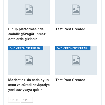
Pinup platformasında
Test Post Created
sadəlik gözəgörünməz
detalarda gizlənir
DVELOPPEMENT DURABLE
DVELOPPEMENT DURABLE
Mosbet az-da sadə oyun
Test Post Created
axını və sürətli naviqasiya
yeni səviyyəyə qalxır
PREV
NEXT