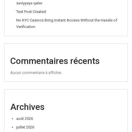
səviyyəyə qalxır
Test Post Created
No KYC Casinos Bring Instant Access Without the Hassle of
Verification
Commentaires récents
Aucun commentaire à afficher.
Archives
août 2026
juillet 2026