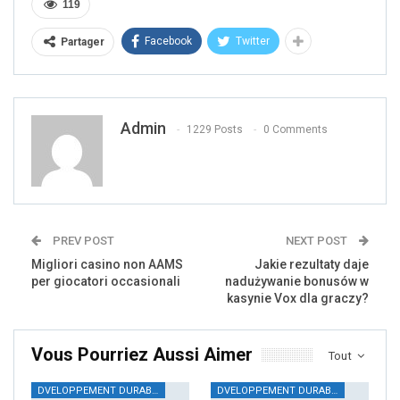
119
Facebook
Twitter
Partager
Admin
1229 Posts
0 Comments
PREV POST
NEXT POST
Migliori casino non AAMS
Jakie rezultaty daje
per giocatori occasionali
nadużywanie bonusów w
kasynie Vox dla graczy?
Vous Pourriez Aussi Aimer
Tout
DVELOPPEMENT DURABLE
DVELOPPEMENT DURABLE