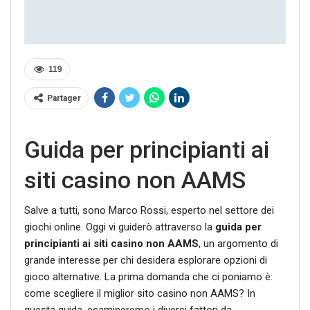
119
Partager
Guida per principianti ai
siti casino non AAMS
Salve a tutti, sono Marco Rossi, esperto nel settore dei
giochi online. Oggi vi guiderò attraverso la
guida per
principianti ai siti casino non AAMS
, un argomento di
grande interesse per chi desidera esplorare opzioni di
gioco alternative. La prima domanda che ci poniamo è:
come scegliere il miglior sito casino non AAMS? In
questa guida, esamineremo i diversi fattori da