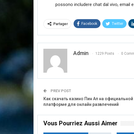
possono includere chat dal vivo, email e 
Facebook
Twitter
Partager
Admin
1229 Posts
0 Comm
PREV POST
Как скачать казино Пин Ап на официальной
платформе для онлайн развлечений
Vous Pourriez Aussi Aimer