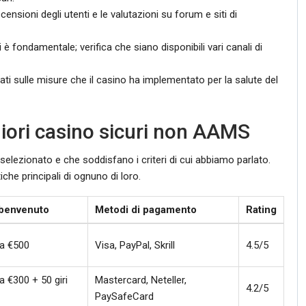
censioni degli utenti e le valutazioni su forum e siti di
 è fondamentale; verifica che siano disponibili vari canali di
ti sulle misure che il casino ha implementato per la salute del
iori casino sicuri non AAMS
lezionato e che soddisfano i criteri di cui abbiamo parlato.
iche principali di ognuno di loro.
 benvenuto
Metodi di pagamento
Rating
 a €500
Visa, PayPal, Skrill
4.5/5
a €300 + 50 giri
Mastercard, Neteller,
4.2/5
PaySafeCard