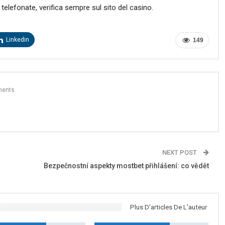
telefonate, verifica sempre sul sito del casino.
Linkedin
149
ents
NEXT POST
Bezpečnostní aspekty mostbet přihlášení: co vědět
Plus D'articles De L'auteur