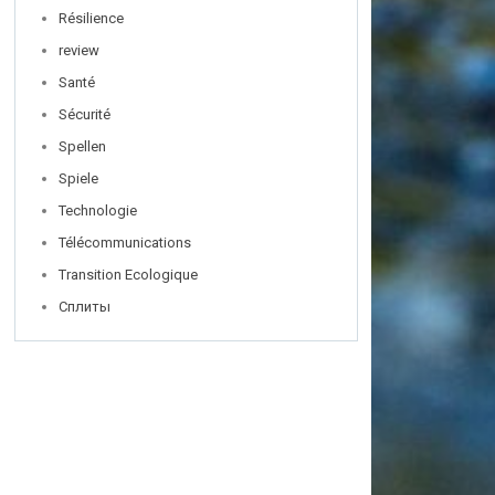
Résilience
review
Santé
Sécurité
Spellen
Spiele
Technologie
Télécommunications
Transition Ecologique
Сплиты