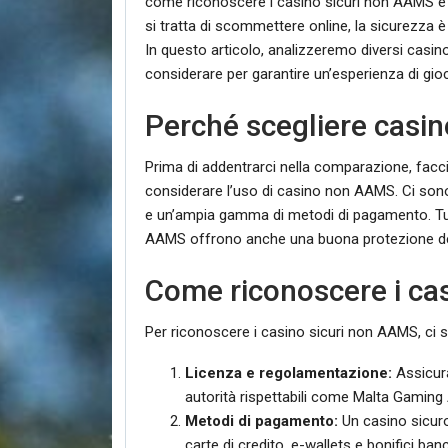
come riconoscere i casino sicuri non AAMS e a 
si tratta di scommettere online, la sicurezza 
In questo articolo, analizzeremo diversi casin
considerare per garantire un’esperienza di gioc
Perché scegliere casi
Prima di addentrarci nella comparazione, facc
considerare l’uso di casino non AAMS. Ci sono 
e un’ampia gamma di metodi di pagamento. Tutt
AAMS offrono anche una buona protezione dei d
Come riconoscere i ca
Per riconoscere i casino sicuri non AAMS, ci s
Licenza e regolamentazione:
Assicura
autorità rispettabili come Malta Gamin
Metodi di pagamento:
Un casino sicuro
carte di credito, e-wallets e bonifici banc