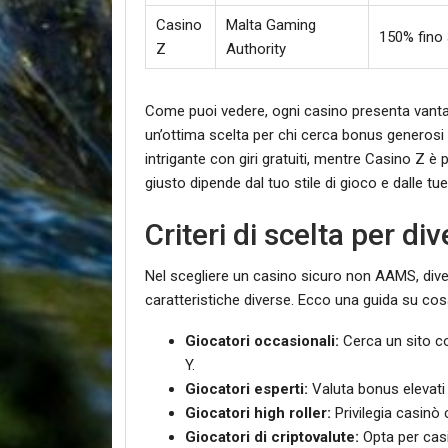
Casino
Malta Gaming
150% fino
Z
Authority
Come puoi vedere, ogni casino presenta vantag
un’ottima scelta per chi cerca bonus generosi
intrigante con giri gratuiti, mentre Casino Z è 
giusto dipende dal tuo stile di gioco e dalle t
Criteri di scelta per di
Nel scegliere un casino sicuro non AAMS, diversi
caratteristiche diverse. Ecco una guida su cosa
Giocatori occasionali:
Cerca un sito c
Y.
Giocatori esperti:
Valuta bonus elevati 
Giocatori high roller:
Privilegia casinò 
Giocatori di criptovalute:
Opta per casi