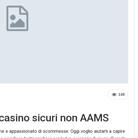
149
 casino sicuri non AAMS
ine e appassionato di scommesse. Oggi voglio aiutarti a capire