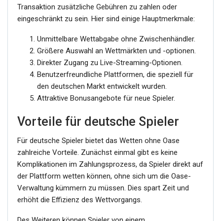
Transaktion zusätzliche Gebühren zu zahlen oder
eingeschränkt zu sein. Hier sind einige Hauptmerkmale:
Unmittelbare Wettabgabe ohne Zwischenhändler.
Größere Auswahl an Wettmärkten und -optionen.
Direkter Zugang zu Live-Streaming-Optionen.
Benutzerfreundliche Plattformen, die speziell für
den deutschen Markt entwickelt wurden.
Attraktive Bonusangebote für neue Spieler.
Vorteile für deutsche Spieler
Für deutsche Spieler bietet das Wetten ohne Oase
zahlreiche Vorteile. Zunächst einmal gibt es keine
Komplikationen im Zahlungsprozess, da Spieler direkt auf
der Plattform wetten können, ohne sich um die Oase-
Verwaltung kümmern zu müssen. Dies spart Zeit und
erhöht die Effizienz des Wettvorgangs.
Des Weiteren können Spieler von einem