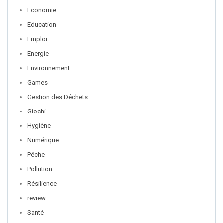
Economie
Education
Emploi
Energie
Environnement
Games
Gestion des Déchets
Giochi
Hygiène
Numérique
Pêche
Pollution
Résilience
review
Santé