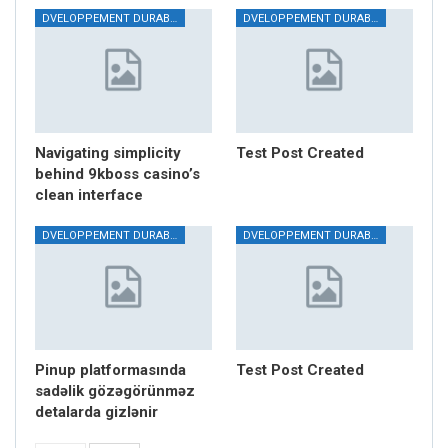
DVELOPPEMENT DURABLE
DVELOPPEMENT DURABLE
Navigating simplicity
Test Post Created
behind 9kboss casino’s
clean interface
DVELOPPEMENT DURABLE
DVELOPPEMENT DURABLE
Pinup platformasında
Test Post Created
sadəlik gözəgörünməz
detalarda gizlənir