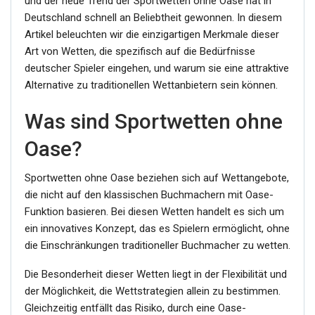
und der neue Trend der Sportwetten ohne Oase hat in
Deutschland schnell an Beliebtheit gewonnen. In diesem
Artikel beleuchten wir die einzigartigen Merkmale dieser
Art von Wetten, die spezifisch auf die Bedürfnisse
deutscher Spieler eingehen, und warum sie eine attraktive
Alternative zu traditionellen Wettanbietern sein können.
Was sind Sportwetten ohne
Oase?
Sportwetten ohne Oase beziehen sich auf Wettangebote,
die nicht auf den klassischen Buchmachern mit Oase-
Funktion basieren. Bei diesen Wetten handelt es sich um
ein innovatives Konzept, das es Spielern ermöglicht, ohne
die Einschränkungen traditioneller Buchmacher zu wetten.
Die Besonderheit dieser Wetten liegt in der Flexibilität und
der Möglichkeit, die Wettstrategien allein zu bestimmen.
Gleichzeitig entfällt das Risiko, durch eine Oase-