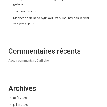
gizlənir
Test Post Created
Mosbet az-da sadə oyun axını və sürətli naviqasiya yeni
səviyyəyə qalxır
Commentaires récents
Aucun commentaire à afficher.
Archives
août 2026
juillet 2026