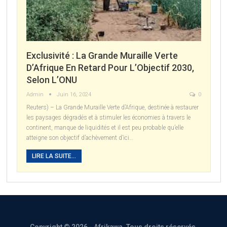
Exclusivité : La Grande Muraille Verte
D’Afrique En Retard Pour L’Objectif 2030,
Selon L’ONU
Admin
Juin 16, 2024
0
Reuters) – La Grande Muraille Verte d’Afrique, destinée à restaurer
les paysages dégradés et à stimuler les économies à travers le
continent, manque de liquidités et il est peu probable qu’elle
atteigne son objectif d’achèvement d’ici
…
LIRE LA SUITE...