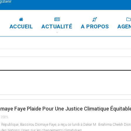
izlənir
ACCUEIL
ACTUALITÉ
A PROPOS
AGE
iomaye Faye Plaide Pour Une Justice Climatique Équitab
, 2025
la République, Bassirou Diomaye Faye, a reçu ce lundi à Dakar M. Ibrahima Cheikh Dio
e des Nations Unies sur les changements climatiques…