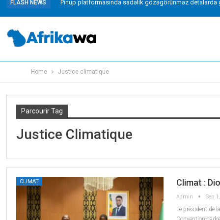
Pinup platformasında sadəlik gözəgörünməz detalarda g
FLASH NEWS
Home
Justice climatique
Parcourir Tag
Justice Climatique
Climat : D
CLIMAT
Admin
Sep 1
Le président de 
Convention-cadr