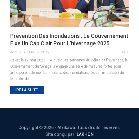
Prévention Des Inondations : Le Gouvernement
Fixe Un Cap Clair Pour L’hivernage 2025
Admin
Mai 12, 2025
0
Dakar, le 12 mai 2025 – À quelques semaines du début de l’hivernage, le
Gouvernement du Sénégal a engagé une série de mesures fortes pour
anticiper et atténuer les impacts des inondations. Sous l’impulsion du
Ministre de
…
LIRE LA SUITE...
Copyright © 2026 - Afrikawa. Tous droits réservés.
Site conçu par:
LAKHON