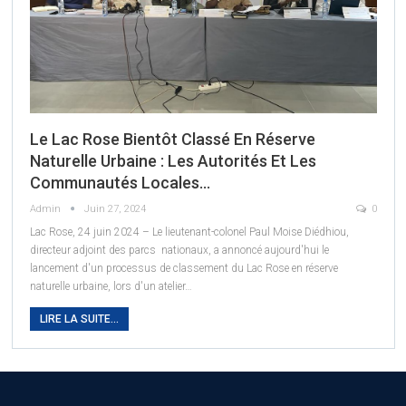
Le Lac Rose Bientôt Classé En Réserve
Naturelle Urbaine : Les Autorités Et Les
Communautés Locales…
Admin
Juin 27, 2024
0
Lac Rose, 24 juin 2024 – Le lieutenant-colonel Paul Moise Diédhiou,
directeur adjoint des parcs nationaux, a annoncé aujourd'hui le
lancement d'un processus de classement du Lac Rose en réserve
naturelle urbaine, lors d'un atelier
…
LIRE LA SUITE...