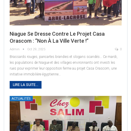
Niague Se Dresse Contre Le Projet Casa
Orascom : “Non À La Ville Verte !”
Admin
Oct 29, 2025
0
Brassards rouges, pancartes brandies et slogans scandés… Ce mardi,
les populations de Niague et des villages environnants ont investi les
rues pour exprimer leur opposition ferme au projet Casa Orascom, une
initiative immobilière égyptienne…
LIRE LA SUITE...
ACTUALITÉS