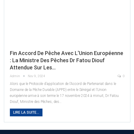
Fin Accord De Pêche Avec L’Union Européenne
: La Ministre Des Pêches Dr Fatou Diouf
Attendue Sur Les…
Admin
Nov 9, 2024
0
Alors que le Protocole d’application de l’Accord de Partenariat dans le
Domaine de la Pêche Durable (APPD) entre le Sénégal et l’Union
européenne arrive à son terme le 17 novembre 2024 à minuit, Dr Fatou
Diouf, Ministre des Pêches, des
…
LIRE LA SUITE...