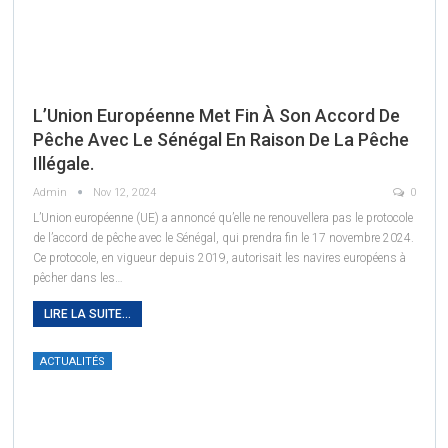
L’Union Européenne Met Fin À Son Accord De
Pêche Avec Le Sénégal En Raison De La Pêche
Illégale.
Admin
Nov 12, 2024
0
L’Union européenne (UE) a annoncé qu’elle ne renouvellera pas le protocole
de l’accord de pêche avec le Sénégal, qui prendra fin le 17 novembre 2024.
Ce protocole, en vigueur depuis 2019, autorisait les navires européens à
pêcher dans les
…
LIRE LA SUITE...
ACTUALITÉS