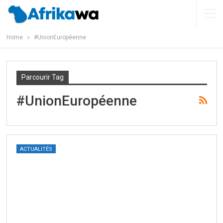
Home
#UnionEuropéenne
Parcourir Tag
#UnionEuropéenne
ACTUALITÉS