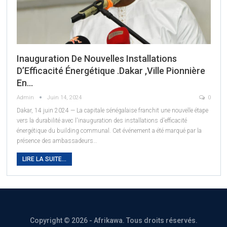
Inauguration De Nouvelles Installations
D’Efficacité Énergétique .Dakar ,ville Pionnière
En…
Admin
Juin 14, 2024
0
Dakar, 14 juin 2024 — La capitale sénégalaise franchit une nouvelle étape
vers la durabilité avec l'inauguration des installations d'efficacité
énergétique du building communal. Cet événement a été marqué par la
présence des ambassadeurs
…
LIRE LA SUITE...
Copyright © 2026 - Afrikawa. Tous droits réservés.