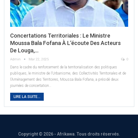
Concertations Territoriales : Le Ministre
Moussa Bala Fofana À L’écoute Des Acteurs
De Louga,…
Admin
Mar 22, 2025
0
Dans le cadre du renforcement de la territorialisation des politiques
publiques, le ministre de l’Urbanisme, des Collectivités Territoriales et de
l’Aménagement des Territoires, Moussa Bala Fofana, a présidé deux
journées de concertation
…
LIRE LA SUITE...
Copyright © 2026 - Afrikawa. Tous droits réservés.