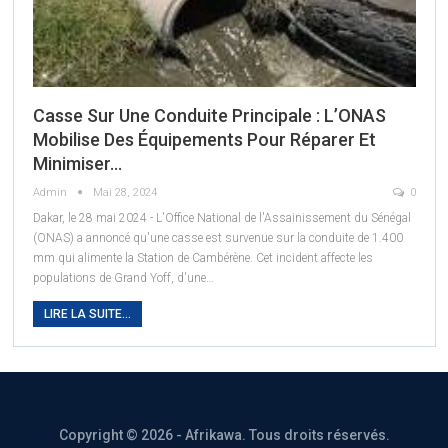
Casse Sur Une Conduite Principale : L’ONAS
Mobilise Des Équipements Pour Réparer Et
Minimiser…
Admin
Mai 28, 2024
0
Dakar, le 28 mai 2024 - L'Office National de l'Assainissement du Sénégal
(ONAS) a annoncé qu'une casse est survenue sur la conduite de 1.400
mm qui alimente la Station de Cambérène. Cet incident affecte les
populations de Grand Yoff, d'une
…
LIRE LA SUITE...
Copyright © 2026 - Afrikawa. Tous droits réservés.