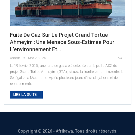
Fuite De Gaz Sur Le Projet Grand Tortue
Ahmeyim : Une Menace Sous-Estimée Pour
L’environnement Et…
Admin
Mar 2, 2025
0
Le 19 février 2025, une fuite de gaz a été détectée sur le puits A02 du
projet Grand Tortue Ahmeyim (GTA), situé à la frontière maritime entre le
Sénégal et la Mauritanie. Après plusieurs jours d’investigations et de
recoupements
…
LIRE LA SUITE...
Copyright © 2026 - Afrikawa. Tous droits réservés.