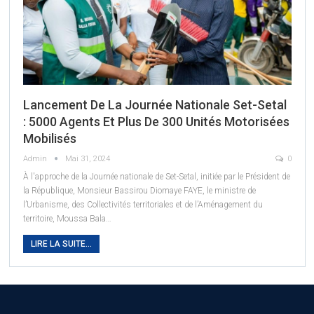
Lancement De La Journée Nationale Set-Setal
: 5000 Agents Et Plus De 300 Unités Motorisées
Mobilisés
Admin
Mai 31, 2024
0
À l'approche de la Journée nationale de Set-Setal, initiée par le Président de
la République, Monsieur Bassirou Diomaye FAYE, le ministre de
l’Urbanisme, des Collectivités territoriales et de l’Aménagement du
territoire, Moussa Bala
…
LIRE LA SUITE...