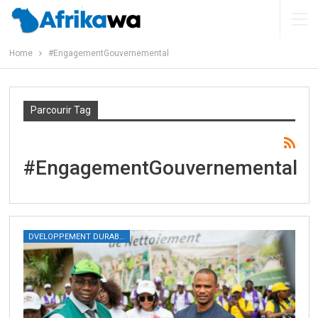
Home
#EngagementGouvernemental
Parcourir Tag
#EngagementGouvernemental
DVELOPPEMENT DURABLE