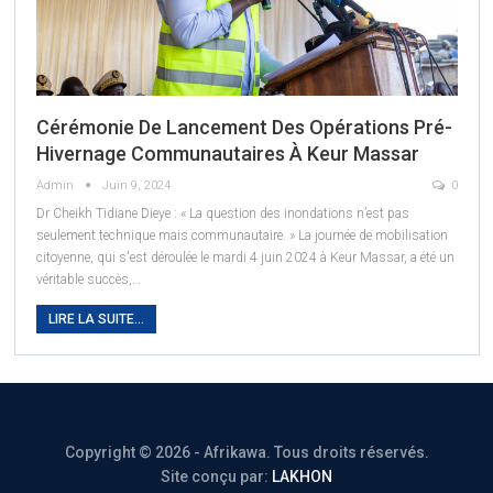
Cérémonie De Lancement Des Opérations Pré-
Hivernage Communautaires À Keur Massar
Admin
Juin 9, 2024
0
Dr Cheikh Tidiane Dieye : « La question des inondations n’est pas
seulement technique mais communautaire. »
La journée de mobilisation
citoyenne, qui s'est déroulée le mardi 4 juin 2024 à Keur Massar, a été un
véritable succès,
…
LIRE LA SUITE...
Copyright © 2026 - Afrikawa. Tous droits réservés.
Site conçu par:
LAKHON