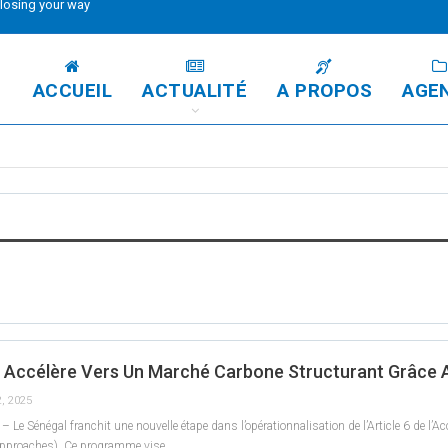
 losing your way
ACCUEIL
ACTUALITÉ
A PROPOS
AGE
l Accélère Vers Un Marché Carbone Structurant Grâc
2, 2025
 – Le Sénégal franchit une nouvelle étape dans l’opérationnalisation de l’Article 6 de
 Approaches). Ce programme vise
…