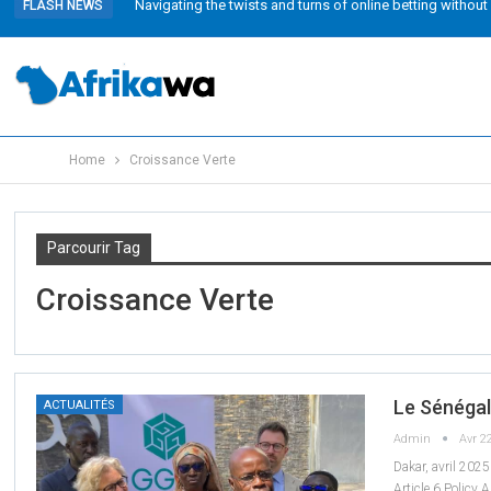
Navigating the twists and turns of online betting without
FLASH NEWS
Home
Croissance Verte
Parcourir Tag
Croissance Verte
Le Sénéga
ACTUALITÉS
Admin
Avr 2
Dakar, avril 2025
Article 6 Policy