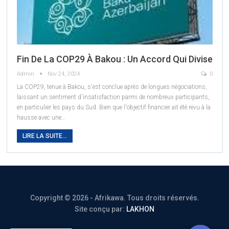
Fin De La COP29 À Bakou : Un Accord Qui Divise
Admin
Nov 24, 2024
0
La COP29, tenue à Bakou, s'est conclue après de longues négociations,
laissant un sentiment d'insatisfaction parmi de nombreux participants,
en particulier les pays du Sud. Bien que l'objectif financier ait été revu à la
hausse avec une
…
LIRE LA SUITE...
Copyright © 2026 - Afrikawa. Tous droits réservés.
Site conçu par:
LAKHON