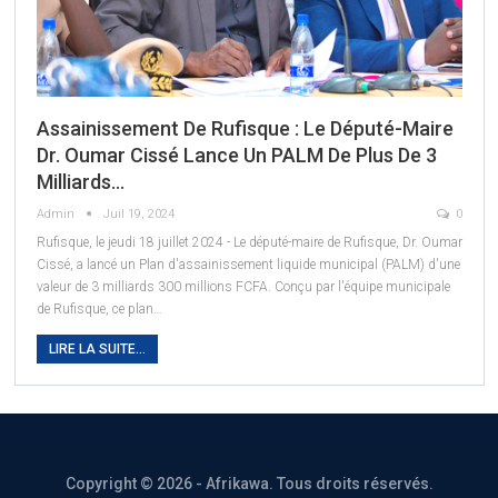
Assainissement De Rufisque : Le Député-Maire
Dr. Oumar Cissé Lance Un PALM De Plus De 3
Milliards…
Admin
Juil 19, 2024
0
Rufisque, le jeudi 18 juillet 2024 - Le député-maire de Rufisque, Dr. Oumar
Cissé, a lancé un Plan d'assainissement liquide municipal (PALM) d'une
valeur de 3 milliards 300 millions FCFA. Conçu par l'équipe municipale
de Rufisque, ce plan
…
LIRE LA SUITE...
Copyright © 2026 - Afrikawa. Tous droits réservés.