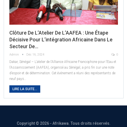
Clôture De L’Atelier De L’AAFEA : Une Étape
Décisive Pour L’intégration Africaine Dans Le
Secteur De…
Admin
Déc 16, 2024
0
Dakar, Sénégal – L’atelier de l’Alliance Africaine Francophone pour l’Eau et
l’Assainissement (AAFEA), organisé au Sénégal, a pris fin sur une note
d’espoir et de détermination. Cet événement a réuni des représentants de
neuf pays
…
LIRE LA SUITE...
Copyright © 2026 - Afrikawa. Tous droits réservés.