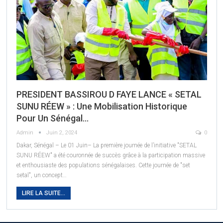
PRESIDENT BASSIROU D FAYE LANCE « SETAL
SUNU RÉEW » : Une Mobilisation Historique
Pour Un Sénégal…
Admin
Juin 2, 2024
0
Dakar, Sénégal – Le 01 Juin– La première journée de l’initiative "SETAL
SUNU RÉEW" a été couronnée de succès grâce à la participation massive
et enthousiaste des populations sénégalaises. Cette journée de "set
setal", un concept
…
LIRE LA SUITE...