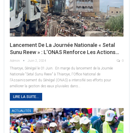
Lancement De La Journée Nationale « Setal
Sunu Reew » : L’ONAS Renforce Les Actions…
Admin
Juin 2, 2024
0
Thiaroye, Sénégal le 01 Juin. En marge du lancement de la Journée
Nationale "Setal Sunu Reew" à Thiaroye, l'Office National de
l'Assainissement du Sénégal (ONAS) a intensifié ses efforts pour
améliorer la gestion des eaux pluviales dans
…
LIRE LA SUITE...
ACTUALITÉS